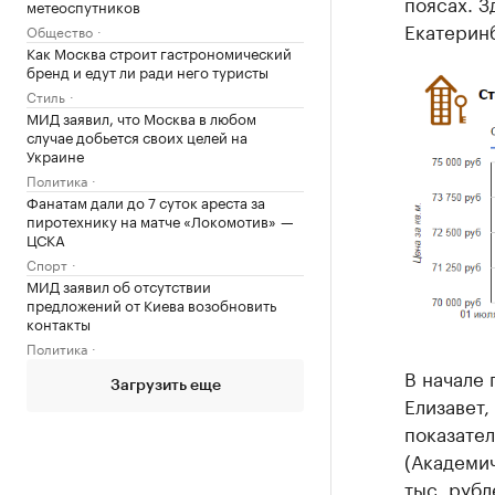
поясах. З
метеоспутников
Екатеринб
Общество
Как Москва строит гастрономический
бренд и едут ли ради него туристы
Стиль
МИД заявил, что Москва в любом
случае добьется своих целей на
Украине
Политика
Фанатам дали до 7 суток ареста за
пиротехнику на матче «Локомотив» —
ЦСКА
Спорт
МИД заявил об отсутствии
предложений от Киева возобновить
контакты
Политика
В начале 
Загрузить еще
Елизавет,
показател
(Академич
тыс. рубл