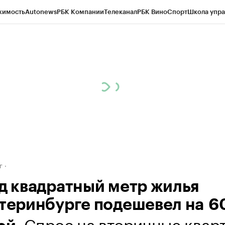
жимость
Autonews
РБК Компании
Телеканал
РБК Вино
Спорт
Школа упра
д
Стиль
Крипто
РБК Бизнес-среда
Дискуссионный клуб
Исследования
К
рагентов
Политика
Экономика
Бизнес
Технологии и медиа
Финансы
Рын
г
од квадратный метр жилья
атеринбурге подешевел на 
. Спрос на вторичные квар