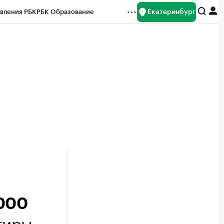
Екатеринбург
вления РБК
РБК Образование
редитные рейтинги
Франшизы
Газета
ок наличной валюты
6000
тиры