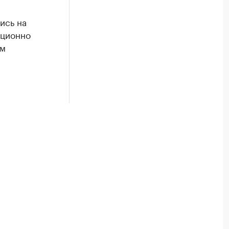
ись на
иционно
ом