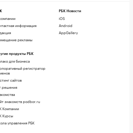
К
РБК Новости
компании
iOS
нтактная информация
Android
дакция
AppGallery
змещение рекламы
угие продукты РБК
лако для бизнеса
рпоративный регистратор
менов
стинг сайтов
г.решения
акомства
йт знакомств podbor.ru
К Компании
К Курсы
ола управления РБК