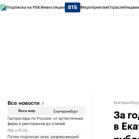
Подписка на РБК
Инвестиции
Мероприятия
Отрасли
Недви
РБК Курсы
РБК Life
Тренды
Визионеры
Национальные проекты
Горо
Спецпроекты СПб
Конференции СПб
Спецпроекты
Проверка конт
Екатеринбур
Все новости
Екатеринбург
Весь мир
За г
Гастрогиды по России: от аутентичных
ферм и ресторанов до отелей
в Ек
РБК и РСХБ
Путин подписал указ, разрешающий