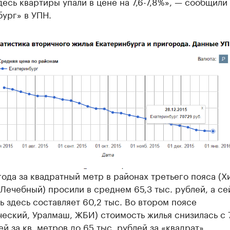
десь квартиры упали в цене на 7,6-7,8%», — сообщили
ург» в УПН.
года за квадратный метр в районах третьего пояса (
 Лечебный) просили в среднем 65,3 тыс. рублей, а се
ь здесь составляет 60,2 тыс. Во втором поясе
еский, Уралмаш, ЖБИ) стоимость жилья снизилась с 
ей за кв. метров до 65 тыс. рублей за «квадрат».