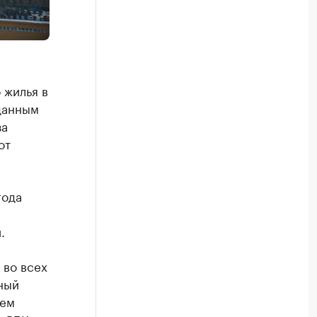
 жилья в
 данным
за
от
года
.
 во всех
ный
ьем