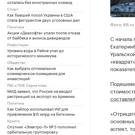
осталась без иностранных команд
Спорт
Как бывший посол Украины в США
стала фигурантом двух уголовных дел
Фото: 66.ru
Политика
Акции «Диасофта» упали после отказа
от байбека и анонса дивидендов
С начала 
Инвестиции
Екатеринб
Уровень воды в Рейне упал до
Уральской
исторического минимума
«квадрат»
Общество
показател
Как выбрать оптимальное
коммерческое помещение для
инвестиций
Подешевел
РБК и ПИК Серия плюс
стоимост
МИД заявил, что Россия не вводит
рестрикций на экспорт из Армении
составлял
Политика
Как Сэйлор использовал ИИ для
«Отрицат
привлечения $15 млрд на биткоины
основных
Крипто
Спутник «Электро-Л» № 5 пополнил
аспект, т
орбитальную группировку