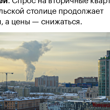
ей
альской столице продолжает
, а цены — снижаться.