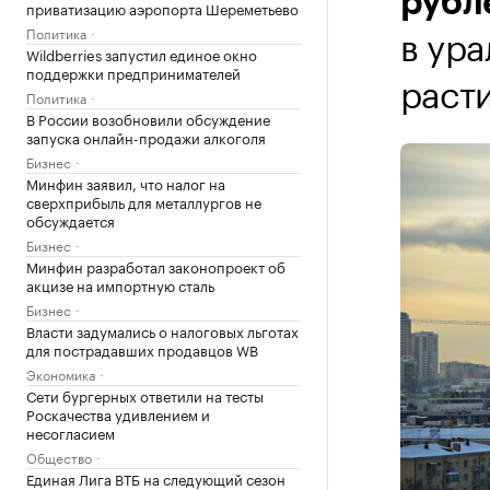
рубл
приватизацию аэропорта Шереметьево
в ур
Политика
Wildberries запустил единое окно
поддержки предпринимателей
расти
Политика
В России возобновили обсуждение
запуска онлайн-продажи алкоголя
Бизнес
Минфин заявил, что налог на
сверхприбыль для металлургов не
обсуждается
Бизнес
Минфин разработал законопроект об
акцизе на импортную сталь
Бизнес
Власти задумались о налоговых льготах
для пострадавших продавцов WB
Экономика
Сети бургерных ответили на тесты
Роскачества удивлением и
несогласием
Общество
Единая Лига ВТБ на следующий сезон