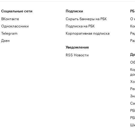
Социальные сети
Подписки
РБ
ВКонтакте
Скрыть баннеры на РБК
О 
Одноклассники
Подписка на РБК
Ко
Telegram
Корпоративная подписка
Ре
Дзен
Ра
Уведомления
RSS Новости
Др
Об
Ко
до
Хо
Ре
Зн
Са
РБ
РБ
Шк