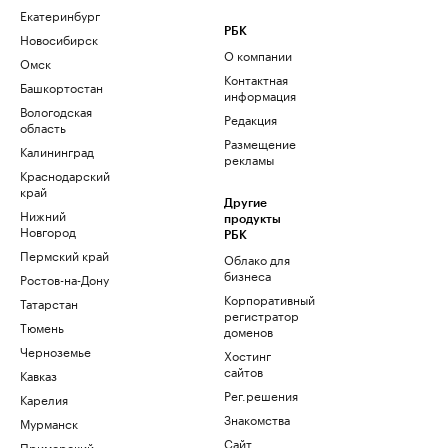
Екатеринбург
РБК
Новосибирск
О компании
Омск
Контактная
Башкортостан
информация
Вологодская
Редакция
область
Размещение
Калининград
рекламы
Краснодарский
край
Другие
Нижний
продукты
Новгород
РБК
Пермский край
Облако для
бизнеса
Ростов-на-Дону
Корпоративный
Татарстан
регистратор
Тюмень
доменов
Черноземье
Хостинг
сайтов
Кавказ
Рег.решения
Карелия
Знакомства
Мурманск
Сайт
Приморский