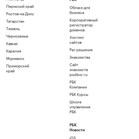
Пермский край
Облако для
бизнеса
Ростов-на-Дону
Корпоративный
Татарстан
регистратор
Тюмень
доменов
Черноземье
Хостинг
сайтов
Кавказ
Рег.решения
Карелия
Знакомства
Мурманск
Сайт
Приморский
знакомств
край
podbor.ru
РБК
Компании
РБК Курсы
Школа
управления
РБК
РБК
Новости
iOS