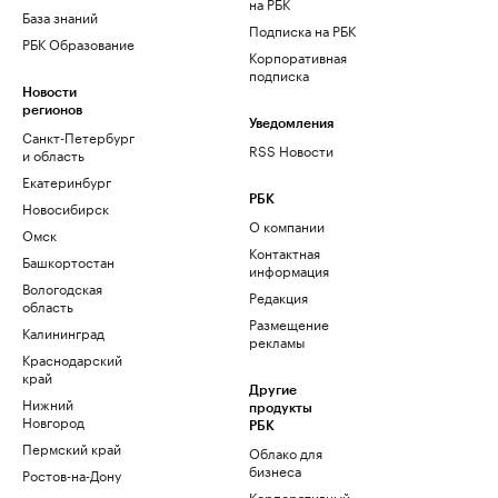
на РБК
База знаний
Подписка на РБК
РБК Образование
Корпоративная
подписка
Новости
регионов
Уведомления
Санкт-Петербург
RSS Новости
и область
Екатеринбург
РБК
Новосибирск
О компании
Омск
Контактная
Башкортостан
информация
Вологодская
Редакция
область
Размещение
Калининград
рекламы
Краснодарский
край
Другие
Нижний
продукты
Новгород
РБК
Пермский край
Облако для
бизнеса
Ростов-на-Дону
Корпоративный