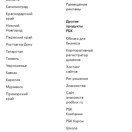
Размещение
Калининград
рекламы
Краснодарский
край
Другие
Нижний
продукты
Новгород
РБК
Пермский край
Облако для
бизнеса
Ростов-на-Дону
Корпоративный
Татарстан
регистратор
Тюмень
доменов
Черноземье
Хостинг
сайтов
Кавказ
Рег.решения
Карелия
Знакомства
Мурманск
Сайт
Приморский
знакомств
край
podbor.ru
РБК
Компании
РБК Курсы
Школа