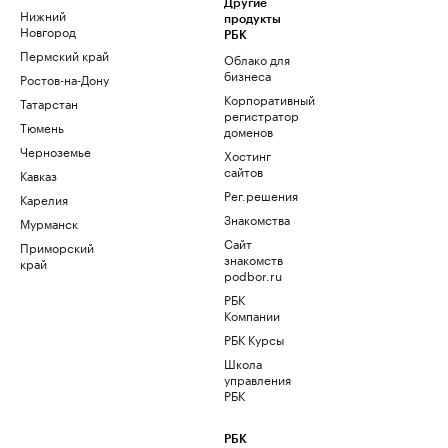
Другие
Нижний
продукты
Новгород
РБК
Пермский край
Облако для
бизнеса
Ростов-на-Дону
Корпоративный
Татарстан
регистратор
Тюмень
доменов
Черноземье
Хостинг
сайтов
Кавказ
Рег.решения
Карелия
Знакомства
Мурманск
Сайт
Приморский
знакомств
край
podbor.ru
РБК
Компании
РБК Курсы
Школа
управления
РБК
РБК