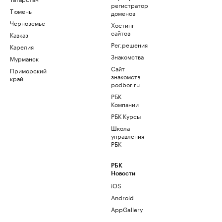
регистратор
Тюмень
доменов
Черноземье
Хостинг
сайтов
Кавказ
Рег.решения
Карелия
Знакомства
Мурманск
Сайт
Приморский
знакомств
край
podbor.ru
РБК
Компании
РБК Курсы
Школа
управления
РБК
РБК
Новости
iOS
Android
AppGallery