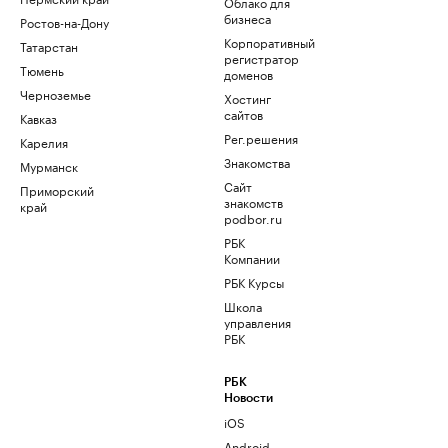
Облако для
бизнеса
Ростов-на-Дону
Корпоративный
Татарстан
регистратор
Тюмень
доменов
Черноземье
Хостинг
сайтов
Кавказ
Рег.решения
Карелия
Знакомства
Мурманск
Сайт
Приморский
знакомств
край
podbor.ru
РБК
Компании
РБК Курсы
Школа
управления
РБК
РБК
Новости
iOS
Android