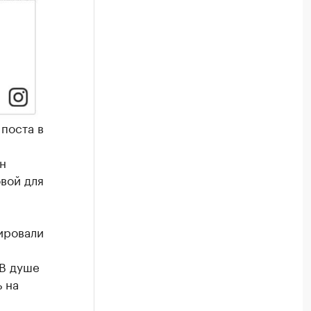
 поста в
н
вой для
ировали
«В душе
ь на