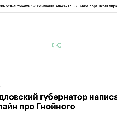
жимость
Autonews
РБК Компании
Телеканал
РБК Вино
Спорт
Школа упра
д
Стиль
Крипто
РБК Бизнес-среда
Дискуссионный клуб
Исследования
К
рагентов
Политика
Экономика
Бизнес
Технологии и медиа
Финансы
Рын
г
дловский губернатор напис
лайн про Гнойного