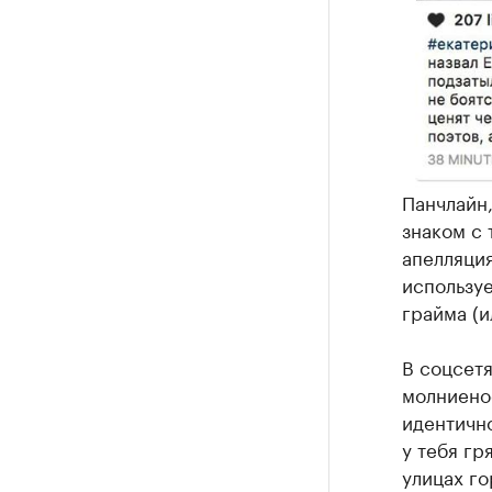
Панчлайн,
знаком с
апелляция
используе
грайма (и
В соцсетя
молниено
идентичн
у тебя гр
улицах го