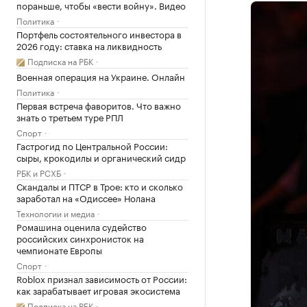
пораньше, чтобы «вести войну». Видео
Политика
Портфель состоятельного инвестора в
2026 году: ставка на ликвидность
Подписка на РБК
Военная операция на Украине. Онлайн
Политика
Первая встреча фаворитов. Что важно
знать о третьем туре РПЛ
Спорт
Гастрогид по Центральной России:
сыры, крокодилы и органический сидр
РБК и РСХБ
Скандалы и ПТСР в Трое: кто и сколько
заработал на «Одиссее» Нолана
Технологии и медиа
Ромашина оценила судейство
российских синхронисток на
чемпионате Европы
Спорт
Roblox признал зависимость от России:
как зарабатывает игровая экосистема
Подписка на РБК