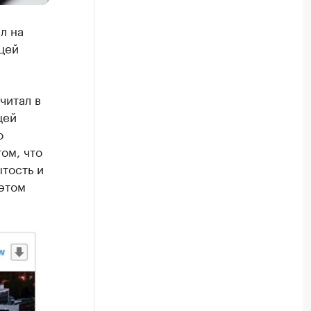
л на
цей
читал в
цей
о
ом, что
ытость и
оэтом