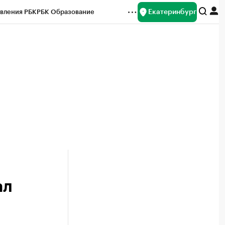
Екатеринбург
вления РБК
РБК Образование
редитные рейтинги
Франшизы
Газета
ок наличной валюты
ал