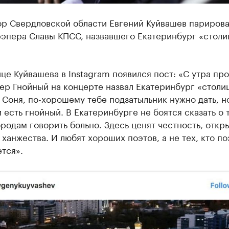
ор Свердловской области Евгений Куйвашев парирова
рэпера Славы КПСС, назвавшего Екатеринбург «столи
це Куйвашева в Instagram появился пост: «С утра про
ер Гнойный на концерте назвал Екатеринбург «столи
Соня, по-хорошему тебе подзатыльник нужно дать, н
 есть гнойный. В Екатеринбурге не боятся сказать о т
родам говорить больно. Здесь ценят честность, откр
 ханжества. И любят хороших поэтов, а не тех, кто п
тся».