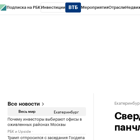
Подписка на РБК
Инвестиции
Мероприятия
Отрасли
Недви
РБК Курсы
РБК Life
Тренды
Визионеры
Национальные проекты
Горо
Спецпроекты СПб
Конференции СПб
Спецпроекты
Проверка конт
Екатеринбур
Все новости
Екатеринбург
Весь мир
Свер
Почему инвесторы выбирают офисы в
оживленных районах Москвы
панч
РБК и Upside
Трамп отпросился с заседания Госдепа