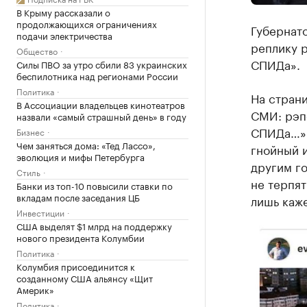
В Крыму рассказали о
продолжающихся ограничениях
Губернат
подачи электричества
реплику 
Общество
СПИДа».
Силы ПВО за утро сбили 83 украинских
беспилотника над регионами России
Политика
На страни
В Ассоциации владельцев кинотеатров
СМИ: рэп
назвали «самый страшный день» в году
СПИДа…» 
Бизнес
Чем заняться дома: «Тед Лассо»,
гнойный и
эволюция и мифы Петербурга
другим го
Стиль
не терпят
Банки из топ-10 повысили ставки по
вкладам после заседания ЦБ
лишь каже
Инвестиции
США выделят $1 млрд на поддержку
нового президента Колумбии
Политика
Колумбия присоединится к
созданному США альянсу «Щит
Америк»
Политика