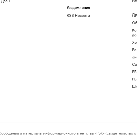
Дзен
Ра
Уведомления
RSS Новости
Др
Об
Ко
до
Хо
Ре
Зн
Са
РБ
РБ
Шк
ения и материалы информационного агентства «РБК» (свидетельство о 