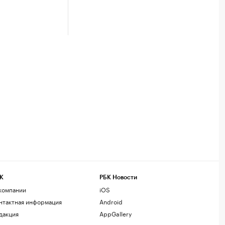
К
РБК Новости
компании
iOS
нтактная информация
Android
дакция
AppGallery