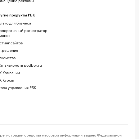
змещение рекламы
угие продукты РБК
лако для бизнеса
рпоративный регистратор
менов
стинг сайтов
г.решения
акомства
йт знакомств podbor.ru
К Компании
К Курсы
ола управления РБК
регистрации средства массовой информации выдано Федеральной