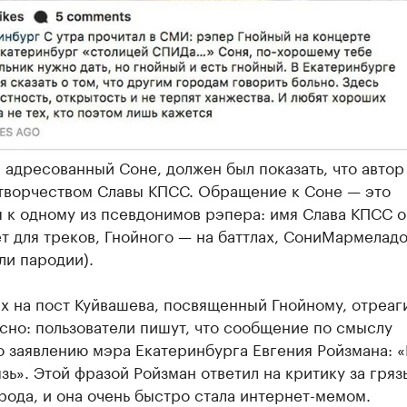
 адресованный Соне, должен был показать, что автор
 творчеством Славы КПСС. Обращение к Соне — это
 к одному из псевдонимов рэпера: имя Слава КПСС о
т для треков, Гнойного — на баттлах, СониМармеладо
ли пародии).
х на пост Куйвашева, посвященный Гнойному, отреаг
сно: пользователи пишут, что сообщение по смыслу
о заявлению мэра Екатеринбурга Евгения Ройзмана: 
язь». Этой фразой Ройзман ответил на критику за гряз
рода, и она очень быстро стала интернет-мемом.