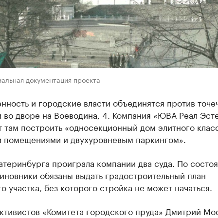
иальная документация проекта
нность и городские власти объединятся против точе
 во дворе на Воеводина, 4. Компания «ЮВА Реал Эст
 там построить «односекционный дом элитного клас
 помещениями и двухуровневым паркингом».
атеринбурга проиграла компании два суда. По состо
чиновники обязаны выдать градостроительный план
о участка, без которого стройка не может начаться.
активистов «Комитета городского пруда» Дмитрий Мо