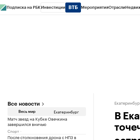
Подписка на РБК
Инвестиции
Мероприятия
Отрасли
Недви
РБК Курсы
РБК Life
Тренды
Визионеры
Национальные проекты
Горо
Спецпроекты СПб
Конференции СПб
Спецпроекты
Проверка конт
Екатеринбур
Все новости
Екатеринбург
Весь мир
В Ек
Матч звезд на Кубке Овечкина
завершился вничью
точе
Спорт
После столкновения дрона с НПЗ в