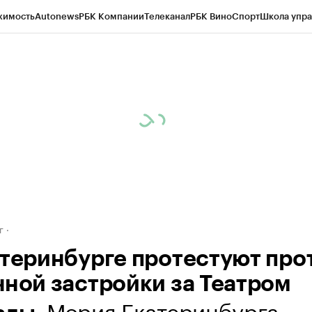
жимость
Autonews
РБК Компании
Телеканал
РБК Вино
Спорт
Школа упра
д
Стиль
Крипто
РБК Бизнес-среда
Дискуссионный клуб
Исследования
К
рагентов
Политика
Экономика
Бизнес
Технологии и медиа
Финансы
Рын
г
атеринбурге протестуют про
чной застройки за Театром
. Мэрия Екатеринбурга