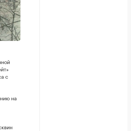
чной
ейт»
са с
янию на
сквин