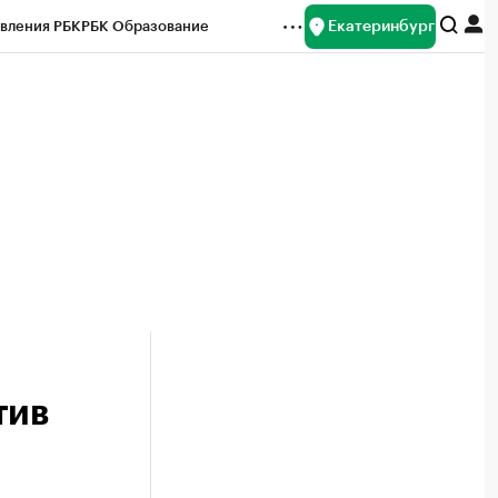
Екатеринбург
вления РБК
РБК Образование
редитные рейтинги
Франшизы
Газета
ок наличной валюты
тив