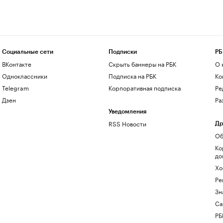
Социальные сети
Подписки
РБ
ВКонтакте
Скрыть баннеры на РБК
О 
Одноклассники
Подписка на РБК
Ко
Telegram
Корпоративная подписка
Ре
Дзен
Ра
Уведомления
RSS Новости
Др
Об
Ко
до
Хо
Ре
Зн
Са
РБ