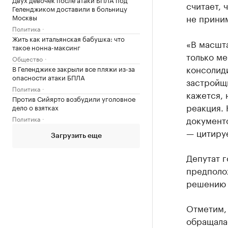
считает, 
Геленджиком доставили в больницу
не приним
Москвы
Политика
Жить как итальянская бабушка: что
«В масшт
такое нонна-максинг
только ме
Общество
консолиди
В Геленджике закрыли все пляжи из-за
опасности атаки БПЛА
застройщи
Политика
кажется, 
Против Сийярто возбудили уголовное
реакция. 
дело о взятках
документо
Политика
— цитиру
Загрузить еще
Депутат 
предполож
решению 
Отметим,
обращалас