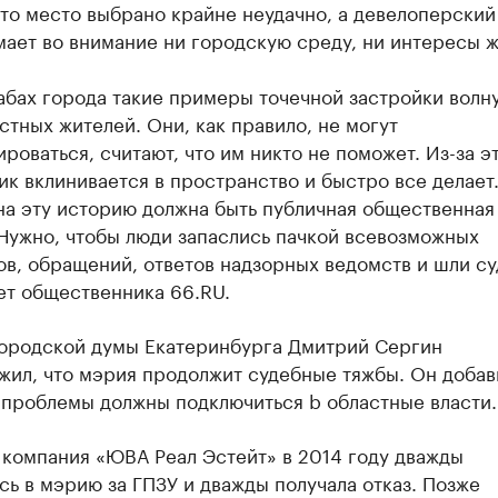
что место выбрано крайне неудачно, а девелоперский
ает во внимание ни городскую среду, ни интересы ж
абах города такие примеры точечной застройки волн
стных жителей. Они, как правило, не могут
роваться, считают, что им никто не поможет. Из-за э
к вклинивается в пространство и быстро все делает
на эту историю должна быть публичная общественная
Нужно, чтобы люди запаслись пачкой всевозможных
в, обращений, ответов надзорных ведомств и шли су
ет общественника 66.RU.
городской думы Екатеринбурга Дмитрий Сергин
ил, что мэрия продолжит судебные тяжбы. Он добави
проблемы должны подключиться b областные власти.
 компания «ЮВА Реал Эстейт» в 2014 году дважды
ь в мэрию за ГПЗУ и дважды получала отказ. Позже