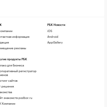
К
РБК Новости
компании
iOS
нтактная информация
Android
дакция
AppGallery
змещение рекламы
угие продукты РБК
лако для бизнеса
рпоративный регистратор
менов
стинг сайтов
г.решения
акомства
йт знакомств podbor.ru
К Компании