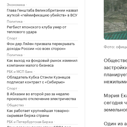
Экономика
Глава Генштаба Великобритании назвал
жуткой «геймификацию убийств» в ВСУ
Политика
Регбист японского клуба умер от
теплового удара
Спорт
Фон дер Ляйен призвала перекрывать
Фото: офиц
доходы России «со всех сторон»
Политика
Обществе
Как выход на фондовый рынок изменил
компании малого бизнеса
застройки
РБК и МСП Банк
планирует
Обладатель Кубка Стэнли Кузнецов
нежилыми
подписал контракт с «Сибирью»
Спорт
В Абхазии во второй раз за неделю
Мэрия Ек
произошло отключение электричества
сегодня 
Общество
земельног
Как работает крупнейшая товарно-
сырьевая биржа страны
РБК и Петербургская Биржа
Один из 
Двух девочек после атаки БПЛА под