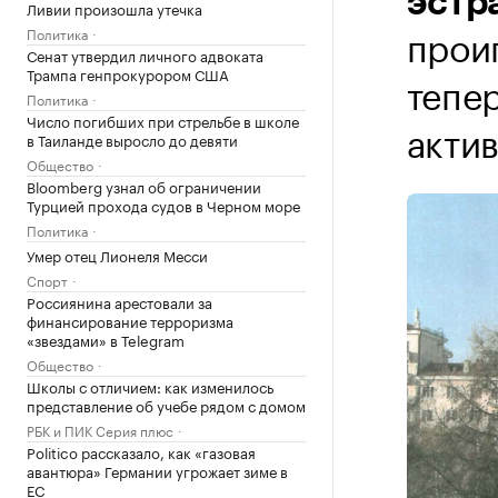
эстр
Ливии произошла утечка
прои
Политика
Сенат утвердил личного адвоката
Трампа генпрокурором США
тепе
Политика
Число погибших при стрельбе в школе
актив
в Таиланде выросло до девяти
Общество
Bloomberg узнал об ограничении
Турцией прохода судов в Черном море
Политика
Умер отец Лионеля Месси
Спорт
Россиянина арестовали за
финансирование терроризма
«звездами» в Telegram
Общество
Школы с отличием: как изменилось
представление об учебе рядом с домом
РБК и ПИК Серия плюс
Politico рассказало, как «газовая
авантюра» Германии угрожает зиме в
ЕС