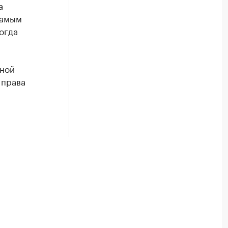
а
самым
огда
нной
 права