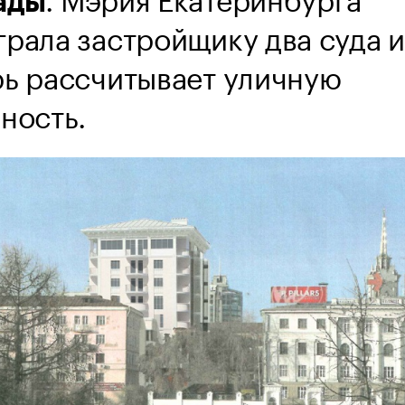
ады
грала застройщику два суда и
рь рассчитывает уличную
ность.