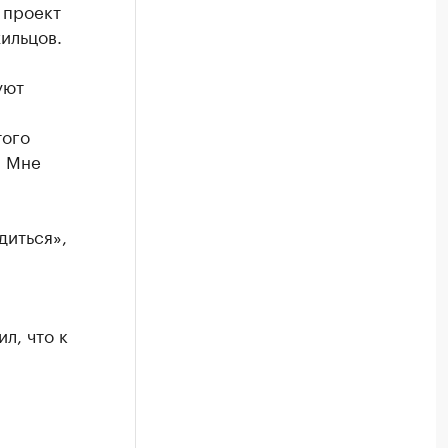
 проект
ильцов.
уют
того
. Мне
диться»,
л, что к