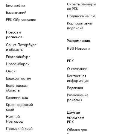
Скрыть баннеры
Биографии
на РБК
База знаний
Подписка на РБК
РБК Образование
Корпоративная
подписка
Новости
регионов
Уведомления
Санкт-Петербург
RSS Новости
и область
Екатеринбург
РБК
Новосибирск
О компании
Омск
Контактная
Башкортостан
информация
Вологодская
Редакция
область
Размещение
Калининград
рекламы
Краснодарский
край
Другие
Нижний
продукты
Новгород
РБК
Пермский край
Облако для
бизнеса