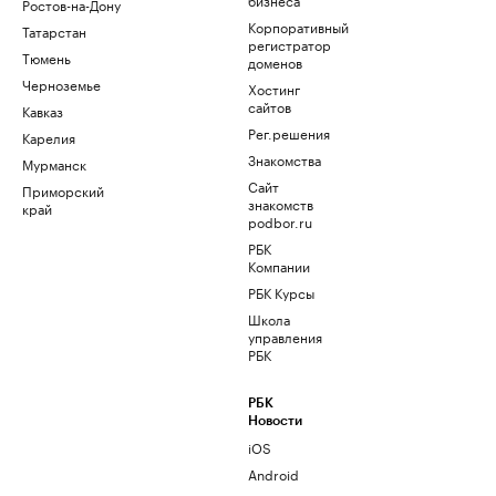
Ростов-на-Дону
Корпоративный
Татарстан
регистратор
Тюмень
доменов
Черноземье
Хостинг
сайтов
Кавказ
Рег.решения
Карелия
Знакомства
Мурманск
Сайт
Приморский
знакомств
край
podbor.ru
РБК
Компании
РБК Курсы
Школа
управления
РБК
РБК
Новости
iOS
Android