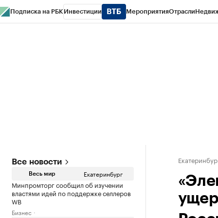
Подписка на РБК
Инвестиции
Мероприятия
Отрасли
Недви
РБК Курсы
РБК Life
Тренды
Визионеры
Национальные проекты
Горо
Спецпроекты СПб
Конференции СПб
Спецпроекты
Проверка конт
Екатеринбур
Все новости
Екатеринбург
Весь мир
«Эле
Минпромторг сообщил об изучении
властями идей по поддержке селлеров
ущер
WB
Бизнес