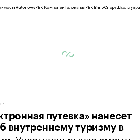
жимость
Autonews
РБК Компании
Телеканал
РБК Вино
Спорт
Школа упра
д
Стиль
Крипто
РБК Бизнес-среда
Дискуссионный клуб
Исследования
К
рагентов
Политика
Экономика
Бизнес
Технологии и медиа
Финансы
Рын
г
ктронная путевка» нанесет
б внутреннему туризму в
. Участники рынка смогут