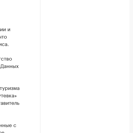
ии и
что
са.​
тство
 Данных
 туризма
утевка»
тавитель
нные с
ов.