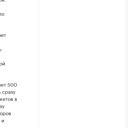
по
ает
ь
ой
яет 500
ь сразу
кетов в
зу
торов
 и