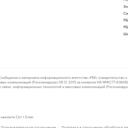
Зн
Са
РБ
РБ
Шк
ения и материалы информационного агентства «РБК» (свидетельство о 
овых коммуникаций (Роскомнадзор) 09.12.2015 за номером ИА №ФС77-63848) 
 связи, информационных технологий и массовых коммуникаций (Роскомнадз
нажмите Ctrl + Enter
Пользовательское соглашение
Политика в отношении обработки п
·