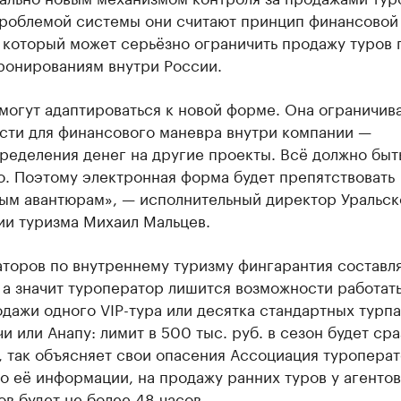
проблемой системы они считают принцип финансовой
 который может серьёзно ограничить продажу туров 
ронированиям внутри России.
могут адаптироваться к новой форме. Она ограничив
сти для финансового маневра внутри компании —
ределения денег на другие проекты. Всё должно быт
о. Поэтому электронная форма будет препятствовать
ым авантюрам», — исполнительный директор Уральск
ии туризма Михаил Мальцев.
аторов по внутреннему туризму фингарантия составл
, а значит туроператор лишится возможности работат
дажи одного VIP-тура или десятка стандартных турпа
и или Анапу: лимит в 500 тыс. руб. в сезон будет сра
, так объясняет свои опасения Ассоциация туропера
о её информации, на продажу ранних туров у агентов
в будет не более 48 часов.