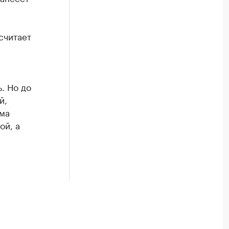
 считает
. Но до
й,
ма
ой, а