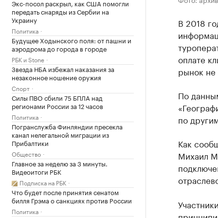
Экс-посол раскрыл, как США помогли
передать снаряды из Сербии на
Украину
В 2018 го
Политика
информац
Будущее Ходынского поля: от пашни и
туроперат
аэродрома до города в городе
оплате кл
РБК и Stone
Звезда НБА избежал наказания за
рынок не
незаконное ношение оружия
Спорт
По данны
Силы ПВО сбили 75 БПЛА над
регионами России за 12 часов
«Географи
Политика
по други
Погранслужба Финляндии пресекла
канал нелегальной миграции из
Как сооб
Прибалтики
Общество
Михаил М
Главное за неделю за 3 минуты.
подключен
Видеоитоги РБК
отраслево
Подписка на РБК
Что будет после принятия сенатом
билля Грэма о санкциях против России
Участники
Политика
принципи