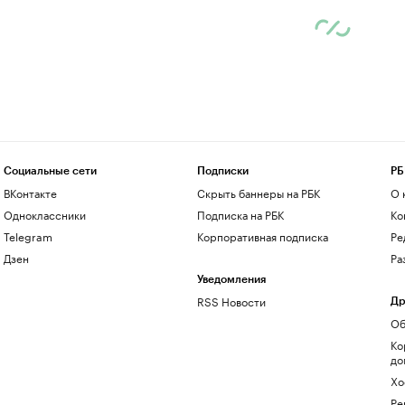
Социальные сети
Подписки
РБ
ВКонтакте
Скрыть баннеры на РБК
О 
Одноклассники
Подписка на РБК
Ко
Telegram
Корпоративная подписка
Ре
Дзен
Ра
Уведомления
RSS Новости
Др
Об
Ко
до
Хо
Ре