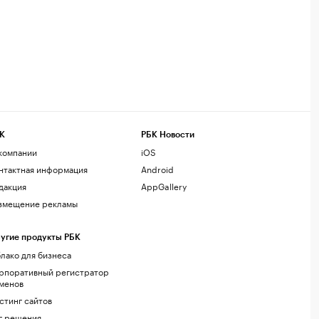
К
РБК Новости
компании
iOS
нтактная информация
Android
дакция
AppGallery
змещение рекламы
угие продукты РБК
лако для бизнеса
рпоративный регистратор
менов
стинг сайтов
г.решения