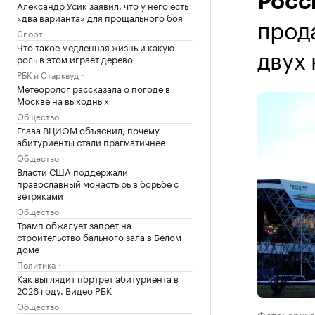
Росс
Александр Усик заявил, что у него есть
«два варианта» для прощального боя
прод
Спорт
Что такое медленная жизнь и какую
двух
роль в этом играет дерево
РБК и Старквуд
Метеоролог рассказала о погоде в
Москве на выходных
Общество
Глава ВЦИОМ объяснил, почему
абитуриенты стали прагматичнее
Общество
Власти США поддержали
православный монастырь в борьбе с
ветряками
Общество
Трамп обжалует запрет на
строительство бального зала в Белом
доме
Политика
Как выглядит портрет абитуриента в
2026 году. Видео РБК
Общество
Фото: архив