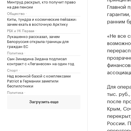
Минтруд раскрыл, кто получит право
Главной 
на две пенсии
гарантии,
Общество
Киты, тундра и космические пейзажи:
ранним б
зачем ехать в восточную Арктику
РБК и УК Первая
«Не все с
Лукашенко рассказал, зачем
Белоруссия открыла границы для
возможно
граждан ЕС
перерасп
Политика
прозрачн
Сын Зинедина Зидана подписал
контракт с «Леганесом» на один год
финансов
Спорт
ассоциац
Над военной базой с комплексами
Patriot в Германии заметили
Для опер
беспилотники
Политика
тыс. руб.
после про
Загрузить еще
Крым, Соч
перекрыт
России. П
операторо