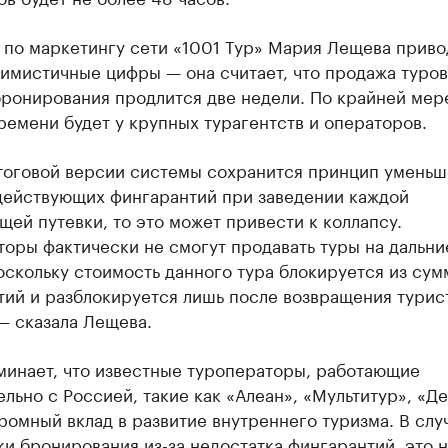
 по маркетингу сети «1001 Тур» Мария Лещева приво
имистичные цифры — она считает, что продажа туров
бронирования продлится две недели. По крайней мер
ремени будет у крупных турагентств и операторов.
итоговой версии системы сохранится принцип умень
действующих фингарантий при заведении каждой
ей путевки, то это может привести к коллапсу.
оры фактически не смогут продавать туры на дальни
оскольку стоимость данного тура блокируется из су
ий и разблокируется лишь после возвращения турис
— сказала Лещева.
минает, что известные туроператоры, работающие
льно с Россией, такие как «Алеан», «Мультитур», «Д
ромный вклад в развитие внутреннего туризма. В слу
и бронирования из-за недостатка фингарантий, это 