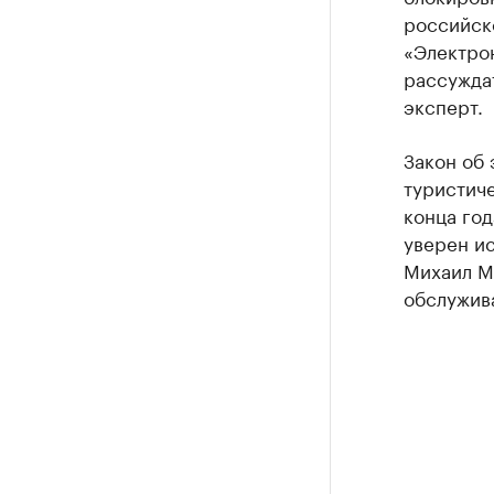
российск
«Электрон
рассуждат
эксперт.
Закон об 
туристиче
конца год
уверен и
Михаил Ма
обслужив