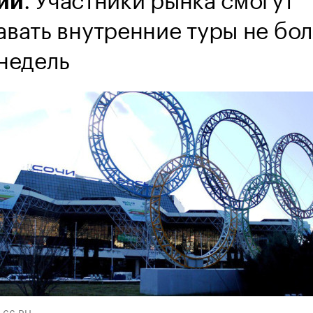
ии
авать внутренние туры не бо
 недель
 66.RU