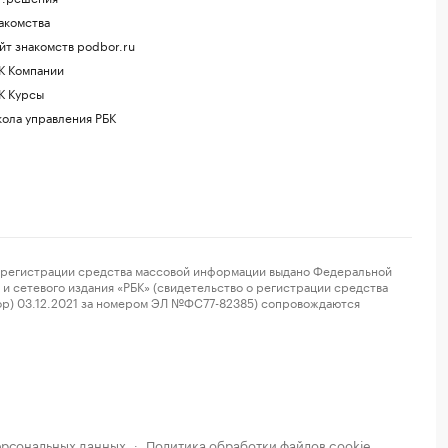
акомства
йт знакомств podbor.ru
К Компании
К Курсы
ола управления РБК
регистрации средства массовой информации выдано Федеральной
и сетевого издания «РБК» (свидетельство о регистрации средства
ор) 03.12.2021 за номером ЭЛ №ФС77-82385) сопровождаются
ерсональных данных
Политика обработки файлов cookie
·