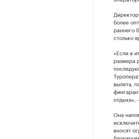
Директор
более опт
раннего 
столько в
«Если в 
размера 
последующ
Туроперат
вылета, п
фингарант
отдыха», 
Она напо
исключите
вносят ог
блокировк