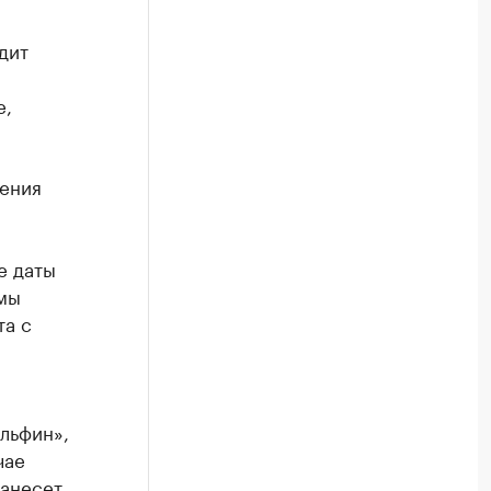
дит
е,
шения
е даты
ммы
та с
ельфин»,
чае
нанесет