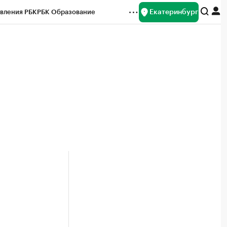
Екатеринбург
вления РБК
РБК Образование
редитные рейтинги
Франшизы
Газета
ок наличной валюты