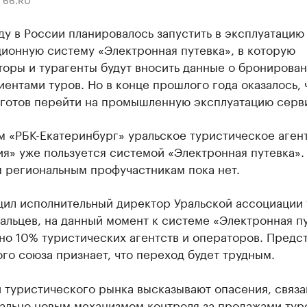
ду в России планировалось запустить в эксплуатацию
ионную систему «Электронная путевка», в которую
оры и турагенты будут вносить данные о бронирован
иентами туров. Но в конце прошлого года оказалось, 
 готов перейти на промышленную эксплуатацию серви
м «РБК-Екатеринбург» уральское туристическое аген
я» уже пользуется системой «Электронная путевка».
м региональным профучастникам пока нет.
щил исполнительный директор Уральской ассоциации
альцев, на данный момент к системе «Электронная п
о 10% туристических агентств и операторов. Предс
го союза признает, что переход будет трудным.
 туристического рынка высказывают опасения, связа
ально новым механизмом контроля за продажами тур