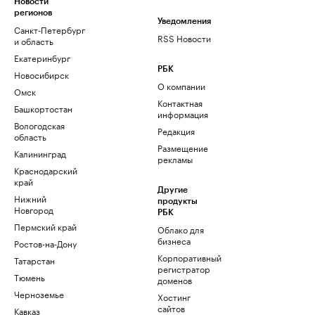
Новости
регионов
Уведомления
Санкт-Петербург
RSS Новости
и область
Екатеринбург
РБК
Новосибирск
О компании
Омск
Контактная
Башкортостан
информация
Вологодская
Редакция
область
Размещение
Калининград
рекламы
Краснодарский
край
Другие
Нижний
продукты
Новгород
РБК
Пермский край
Облако для
бизнеса
Ростов-на-Дону
Корпоративный
Татарстан
регистратор
Тюмень
доменов
Черноземье
Хостинг
сайтов
Кавказ