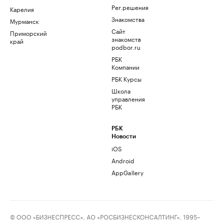
Рег.решения
Карелия
Знакомства
Мурманск
Сайт
Приморский
знакомств
край
podbor.ru
РБК
Компании
РБК Курсы
Школа
управления
РБК
РБК
Новости
iOS
Android
AppGallery
© ООО «БИЗНЕСПРЕСС», АО «РОСБИЗНЕСКОНСАЛТИНГ», 1995–