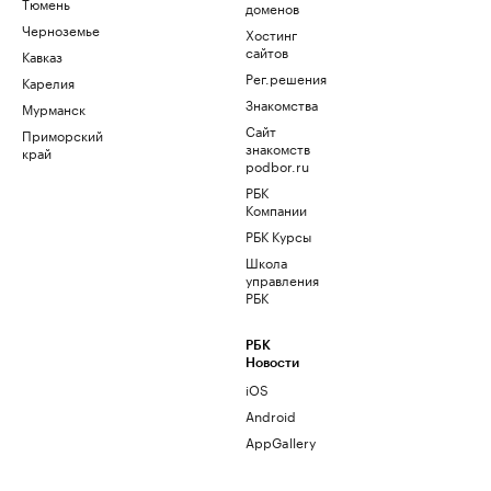
Тюмень
доменов
Черноземье
Хостинг
сайтов
Кавказ
Рег.решения
Карелия
Знакомства
Мурманск
Сайт
Приморский
знакомств
край
podbor.ru
РБК
Компании
РБК Курсы
Школа
управления
РБК
РБК
Новости
iOS
Android
AppGallery