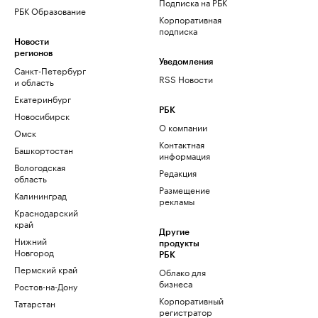
Подписка на РБК
РБК Образование
Корпоративная
подписка
Новости
регионов
Уведомления
Санкт-Петербург
RSS Новости
и область
Екатеринбург
РБК
Новосибирск
О компании
Омск
Контактная
Башкортостан
информация
Вологодская
Редакция
область
Размещение
Калининград
рекламы
Краснодарский
край
Другие
Нижний
продукты
Новгород
РБК
Пермский край
Облако для
бизнеса
Ростов-на-Дону
Корпоративный
Татарстан
регистратор