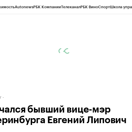
жимость
Autonews
РБК Компании
Телеканал
РБК Вино
Спорт
Школа упра
д
Стиль
Крипто
РБК Бизнес-среда
Дискуссионный клуб
Исследования
К
рагентов
Политика
Экономика
Бизнес
Технологии и медиа
Финансы
Рын
г
чался бывший вице-мэр
еринбурга Евгений Липович