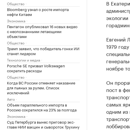
В Екатер
Общество
Bloomberg узнал о росте импорта
админист
нефти Китаем
экологии
Экономика
горадмин
Пентагон опубликовал 16 новых видео
с неопознанными летающими
объектами
Евгений Л
Общество
1979 году
Трамп заявил, что победитель гонки ИИ
специальн
станет лидером
Технологии и медиа
генераль
Porsche SE призвал Volkswagen
ноябре то
сократить расходы
Общество
Он прораб
Когда ВС России отменяет наказание
для пьяных за рулем. Список
пост в фе
исключений
транспорт
Авто
самых яр
Объем параллельного импорта в
Россию сократился на 23% за полгода
одним из
Экономика
транспорт
Суд Петербурга вынес приговор экс-
лоббирова
главе НИИ вакцин и сывороток Трухину