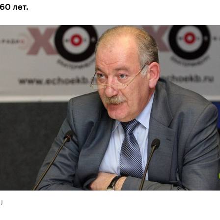
60 лет.
U