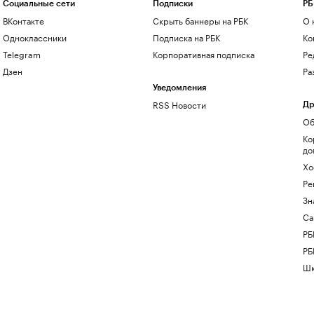
Социальные сети
Подписки
РБ
ВКонтакте
Скрыть баннеры на РБК
О 
Одноклассники
Подписка на РБК
Ко
Telegram
Корпоративная подписка
Ре
Дзен
Ра
Уведомления
RSS Новости
Др
Об
Ко
до
Хо
Ре
Зн
Са
РБ
РБ
Шк