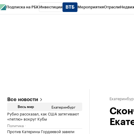
Подписка на РБК
Инвестиции
Мероприятия
Отрасли
Недви
РБК Курсы
РБК Life
Тренды
Визионеры
Национальные проекты
Горо
Спецпроекты СПб
Конференции СПб
Спецпроекты
Проверка конт
Екатеринбур
Все новости
Екатеринбург
Весь мир
Скон
Рубио рассказал, как США затягивают
«петлю» вокруг Кубы
Екат
Политика
Против Катерины Гордеевой завели