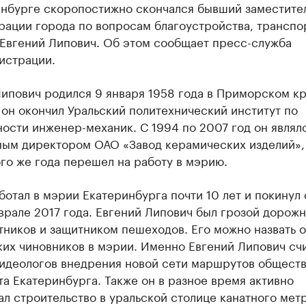
инбурге скоропостижно скончался бывший заместител
рации города по вопросам благоустройства, транспо
 Евгений Липович. Об этом сообщает пресс-служба
истрации.
ипович родился 9 января 1958 года в Приморском кр
 он окончил Уральский политехнический институт по
ости инженер-механик. С 1994 по 2007 год он являл
ным директором ОАО «Завод керамических изделий», 
го же года перешел на работу в мэрию.
отал в мэрии Екатеринбурга почти 10 лет и покинул 
врале 2017 года. Евгений Липович был грозой дорожн
ников и защитником пешеходов. Его можно назвать 
ких чиновников в мэрии. Именно Евгений Липович сч
 идеологов внедрения новой сети маршрутов общест
а Екатеринбурга. Также он в разное время активно
л строительство в уральской столице канатного метр