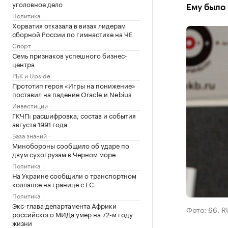
уголовное дело
Ему было 
Политика
Хорватия отказала в визах лидерам
сборной России по гимнастике на ЧЕ
Спорт
Семь признаков успешного бизнес-
центра
РБК и Upside
Прототип героя «Игры на понижение»
поставил на падение Oracle и Nebius
Инвестиции
ГКЧП: расшифровка, состав и события
августа 1991 года
База знаний
Минобороны сообщило об ударе по
двум сухогрузам в Черном море
Политика
На Украине сообщили о транспортном
коллапсе на границе с ЕС
Политика
Экс-глава департамента Африки
Фото: 66. R
российского МИДа умер на 72-м году
жизни