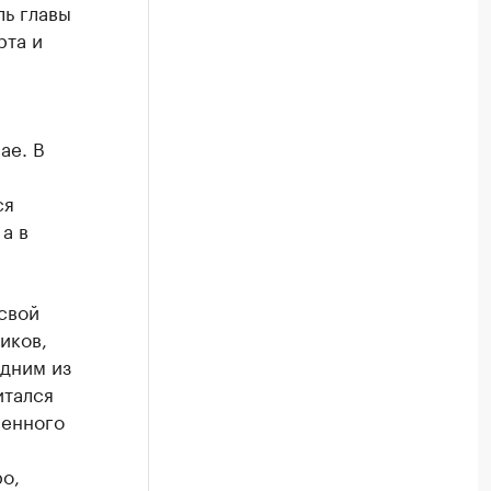
ь главы
рта и
ае. В
ся
а в
свой
иков,
одним из
итался
венного
о,