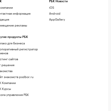
К
РБК Новости
компании
iOS
нтактная информация
Android
дакция
AppGallery
змещение рекламы
угие продукты РБК
лако для бизнеса
рпоративный регистратор
менов
стинг сайтов
г.решения
акомства
йт знакомств podbor.ru
К Компании
К Курсы
ола управления РБК