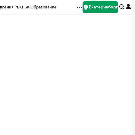
Екатеринбург
вления РБК
РБК Образование
редитные рейтинги
Франшизы
Газета
ок наличной валюты