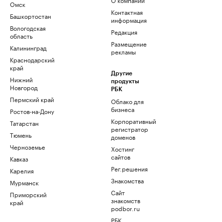
Омск
Контактная
Башкортостан
информация
Вологодская
Редакция
область
Размещение
Калининград
рекламы
Краснодарский
край
Другие
Нижний
продукты
Новгород
РБК
Пермский край
Облако для
бизнеса
Ростов-на-Дону
Корпоративный
Татарстан
регистратор
Тюмень
доменов
Черноземье
Хостинг
сайтов
Кавказ
Рег.решения
Карелия
Знакомства
Мурманск
Сайт
Приморский
знакомств
край
podbor.ru
РБК