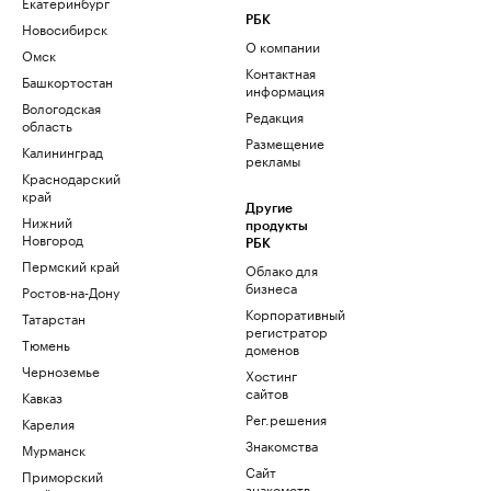
Екатеринбург
РБК
Новосибирск
О компании
Омск
Контактная
Башкортостан
информация
Вологодская
Редакция
область
Размещение
Калининград
рекламы
Краснодарский
край
Другие
Нижний
продукты
Новгород
РБК
Пермский край
Облако для
бизнеса
Ростов-на-Дону
Корпоративный
Татарстан
регистратор
Тюмень
доменов
Черноземье
Хостинг
сайтов
Кавказ
Рег.решения
Карелия
Знакомства
Мурманск
Сайт
Приморский
знакомств