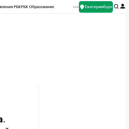
Екатеринбург
вления РБК
РБК Образование
редитные рейтинги
Франшизы
Газета
ок наличной валюты
.
а