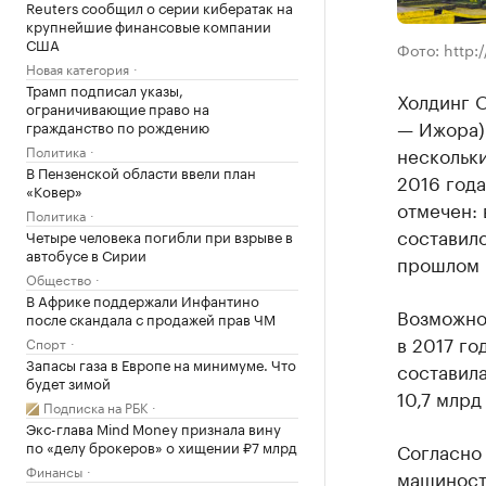
Reuters сообщил о серии кибератак на
крупнейшие финансовые компании
США
Фото: http:
Новая категория
Трамп подписал указы,
Холдинг 
ограничивающие право на
— Ижора) 
гражданство по рождению
Политика
нескольк
В Пензенской области ввели план
2016 года
«Ковер»
отмечен: 
Политика
составило
Четыре человека погибли при взрыве в
автобусе в Сирии
прошлом 
Общество
В Африке поддержали Инфантино
Возможно,
после скандала с продажей прав ЧМ
в 2017 го
Спорт
Запасы газа в Европе на минимуме. Что
составила
будет зимой
10,7 млрд
Подписка на РБК
Экс-глава Mind Money признала вину
по «делу брокеров» о хищении ₽7 млрд
Согласно
Финансы
машиност