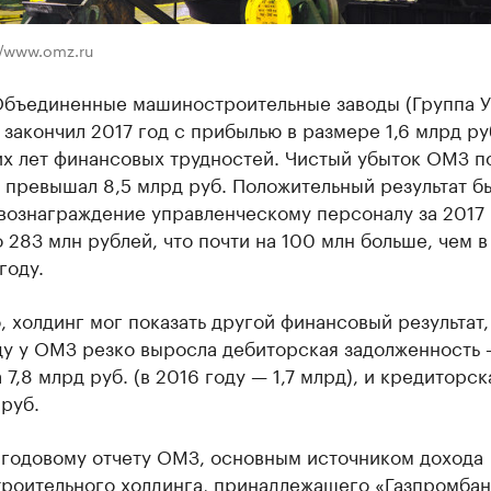
//www.omz.ru
Объединенные машиностроительные заводы (Группа 
закончил 2017 год с прибылью в размере 1,6 млрд ру
их лет финансовых трудностей. Чистый убыток ОМЗ п
 превышал 8,5 млрд руб. Положительный результат б
вознаграждение управленческому персоналу за 2017 
 283 млн рублей, что почти на 100 млн больше, чем в
году.
 холдинг мог показать другой финансовый результат,
ду у ОМЗ резко выросла дебиторская задолженность 
 7,8 млрд руб. (в 2016 году — 1,7 млрд), и кредиторс
 руб.
 годовому отчету ОМЗ, основным источником дохода
роительного холдинга, принадлежащего «Газпромбан