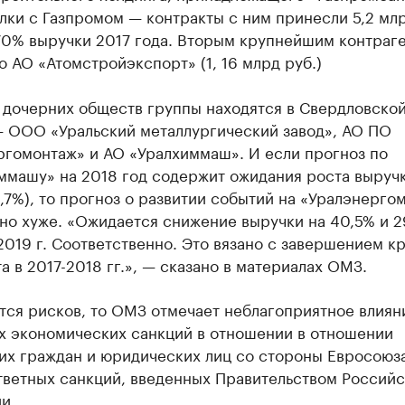
лки с Газпромом — контракты с ним принесли 5,2 млр
70% выручки 2017 года. Вторым крупнейшим контраг
 АО «Атомстройэкспорт» (1, 16 млрд руб.)
0 дочерних обществ группы находятся в Свердловско
— ООО «Уральский металлургический завод», АО ПО
ргомонтаж» и АО «Уралхиммаш». И если прогноз по
ммашу» на 2018 год содержит ожидания роста выручк
2,7%), то прогноз о развитии событий на «Уралэнерго
но хуже. «Ожидается снижение выручки на 40,5% и 2
 2019 г. Соответственно. Это вязано с завершением к
а в 2017-2018 гг.», — сказано в материалах ОМЗ.
тся рисков, то ОМЗ отмечает неблагоприятное влиян
х экономических санкций в отношении в отношении
их граждан и юридических лиц со стороны Евросоюз
тветных санкций, введенных Правительством Россий
и.