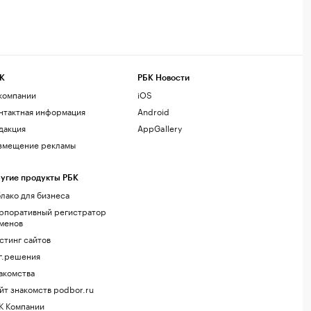
К
РБК Новости
компании
iOS
нтактная информация
Android
дакция
AppGallery
змещение рекламы
угие продукты РБК
лако для бизнеса
рпоративный регистратор
менов
стинг сайтов
г.решения
акомства
йт знакомств podbor.ru
К Компании