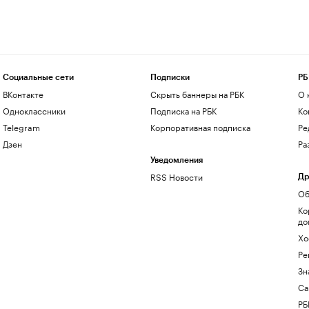
Социальные сети
Подписки
РБ
ВКонтакте
Скрыть баннеры на РБК
О 
Одноклассники
Подписка на РБК
Ко
Telegram
Корпоративная подписка
Ре
Дзен
Ра
Уведомления
RSS Новости
Др
Об
Ко
до
Хо
Ре
Зн
Са
РБ