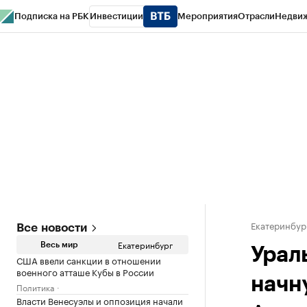
Подписка на РБК
Инвестиции
Мероприятия
Отрасли
Недви
РБК Курсы
РБК Life
Тренды
Визионеры
Национальные проекты
Горо
Спецпроекты СПб
Конференции СПб
Спецпроекты
Проверка конт
Екатеринбур
Все новости
Екатеринбург
Весь мир
Урал
США ввели санкции в отношении
военного атташе Кубы в России
начну
Политика
Власти Венесуэлы и оппозиция начали