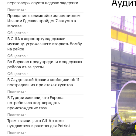
Ауди
переговоры спустя неделю задержки
Политика
Прощание с олимпийским чемпионом
Иваном Едешко пройдет 7 августа в
Москве
Общество
В США в аэропорту задержали
мужчину, угрожавшего взорвать бомбу
на рейсе
Общество
Во Внуково предупредили о задержках
рейсов из-за грозы
Общество
В Саудовской Аравии сообщили об 11
пострадавших при атаках хуситов
Политика
В Турции заявили, что Европа
потребовала подтверждать
происхождение газа
Политика
Трамп заявил, что США «тоже
нуждаются» в ракетах для Patriot
Политика