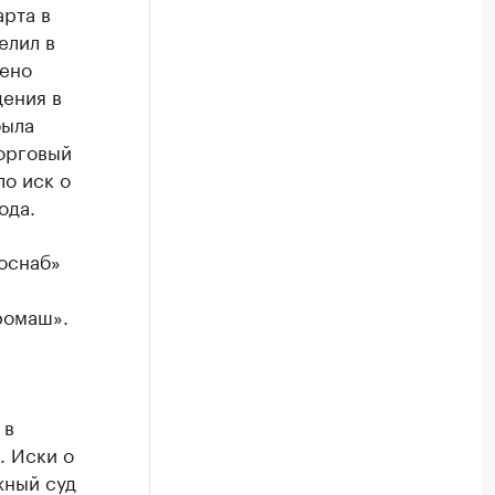
рта в
елил в
дено
дения в
была
орговый
ло иск о
ода.
оснаб»
ромаш».
 в
. Иски о
жный суд