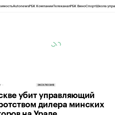
жимость
Autonews
РБК Компании
Телеканал
РБК Вино
Спорт
Школа упра
д
Стиль
Крипто
РБК Бизнес-среда
Дискуссионный клуб
Исследования
К
рагентов
Политика
Экономика
Бизнес
Технологии и медиа
Финансы
Рын
г
ЭКСКЛЮЗИВ
скве убит управляющий
ротством дилера минских
торов на Урале