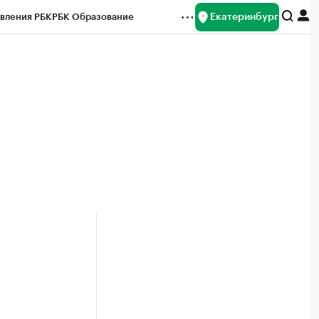
Екатеринбург
вления РБК
РБК Образование
редитные рейтинги
Франшизы
Газета
ок наличной валюты