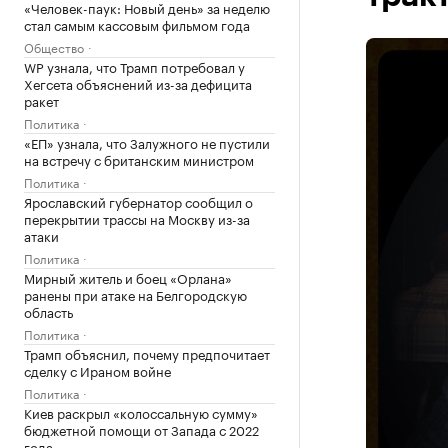
«Человек-паук: Новый день» за неделю
стал самым кассовым фильмом года
Общество
WP узнала, что Трамп потребовал у
Хегсета объяснений из-за дефицита
ракет
Политика
«ЕП» узнала, что Залужного не пустили
на встречу с британским министром
Политика
Ярославский губернатор сообщил о
перекрытии трассы на Москву из-за
атаки
Политика
Мирный житель и боец «Орлана»
ранены при атаке на Белгородскую
область
Политика
Трамп объяснил, почему предпочитает
сделку с Ираном войне
Политика
Киев раскрыл «колоссальную сумму»
бюджетной помощи от Запада с 2022
года