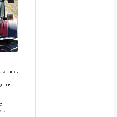
ая часть
долги
е
ого