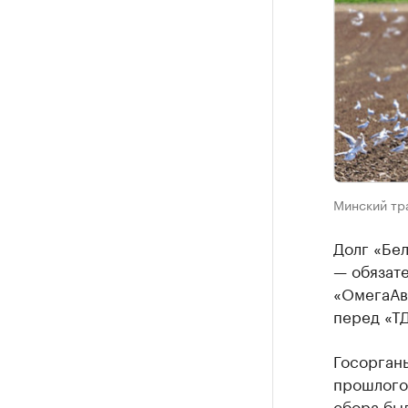
Минский тр
Долг «Бел
— обязат
«ОмегаАв
перед «Т
Госорганы
прошлого 
сбора бы