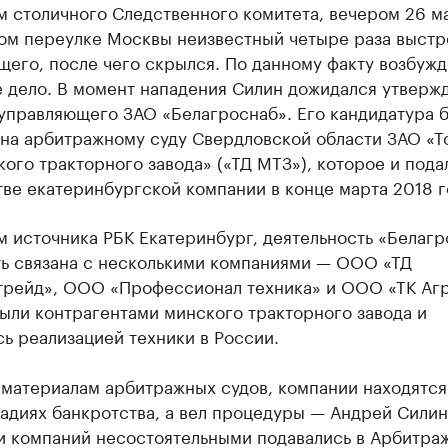
 столичного Следственного комитета, вечером 26 ма
ом переулке Москвы неизвестный четыре раза выстр
его, после чего скрылся. По данному факту возбуж
 дело. В момент нападения Силин дожидался утверж
 управляющего ЗАО «Белагроснаб». Его кандидатура 
на арбитражному суду Свердловской области ЗАО «Т
ого тракторного завода» («ТД МТЗ»), которое и пода
ве екатеринбургской компании в конце марта 2018 г
 источника РБК Екатеринбург, деятельность «Белагр
ть связана с несколькими компаниями — ООО «ТД
трейд», ООО «Профессионал техника» и ООО «ТК Аг
ыли контрагентами минского тракторного завода и
ь реализацией техники в России.
 материалам арбитражных судов, компании находятся
адиях банкротства, а вел процедуры — Андрей Силин
и компаний несостоятельными подавались в Арбитра