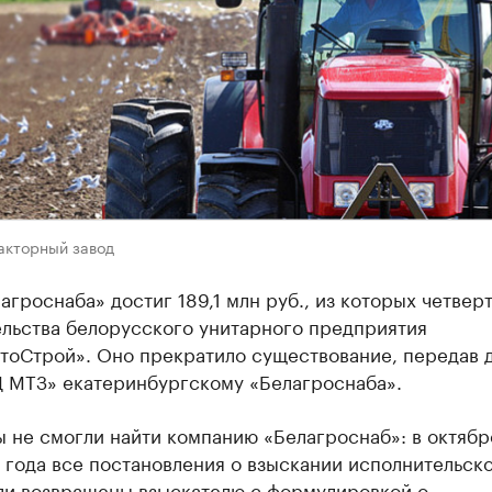
акторный завод
агроснаба» достиг 189,1 млн руб., из которых четверт
ельства белорусского унитарного предприятия
тоСтрой». Оно прекратило существование, передав 
Д МТЗ» екатеринбургскому «Белагроснаба».
 не смогли найти компанию «Белагроснаб»: в октябр
года все постановления о взыскании исполнительск
ли возвращены взыскателю с формулировкой о