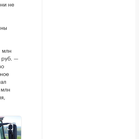
они не
жны
 млн
 руб. —
во
сное
нал
 млн
я,