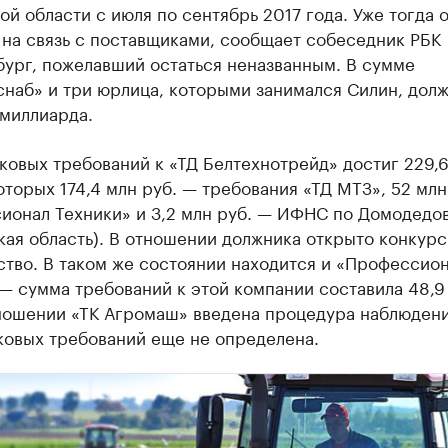
й области с июля по сентябрь 2017 года. Уже тогда 
 на связь с поставщиками, сообщает собеседник РБК
бург, пожелавший остаться неназванным. В сумме
снаб» и три юрлица, которыми занимался Силин, дол
лмиллиарда.
овых требований к «ТД Белтехнотрейд» достиг 229,6
которых 174,4 млн руб. — требования «ТД МТЗ», 52 млн
ионал Техники» и 3,2 млн руб. — ИФНС по Домодедо
ая область). В отношении должника открыто конкур
тво. В таком же состоянии находится и «Профессио
— сумма требований к этой компании составила 48,9
тношении «ТК Агромаш» введена процедура наблюдени
ковых требований еще не определена.