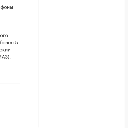
ефоны
ого
 более 5
ский
МАЗ),