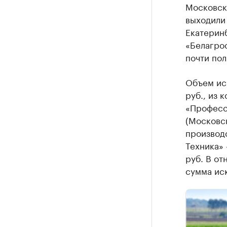
Московско
выходили
Екатерин
«Белагро
почти по
Объем иск
руб., из 
«Професс
(Московск
производс
Техника» 
руб. В о
сумма ис