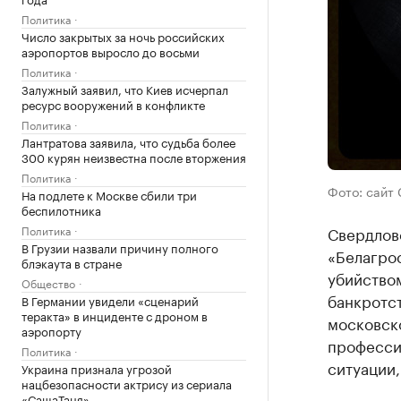
Политика
Число закрытых за ночь российских
аэропортов выросло до восьми
Политика
Залужный заявил, что Киев исчерпал
ресурс вооружений в конфликте
Политика
Лантратова заявила, что судьба более
300 курян неизвестна после вторжения
Политика
Фото: сайт
На подлете к Москве сбили три
беспилотника
Политика
Свердлов
В Грузии назвали причину полного
«Белагрос
блэкаута в стране
убийство
Общество
банкротс
В Германии увидели «сценарий
теракта» в инциденте с дроном в
московск
аэропорту
професси
Политика
ситуации,
Украина признала угрозой
нацбезопасности актрису из сериала
«СашаТаня»