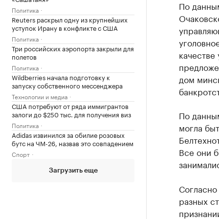
По данным
Политика
Очаковск
Reuters раскрыл одну из крупнейших
уступок Ирану в конфликте с США
управляющ
Политика
уголовное
Три российских аэропорта закрыли для
качестве
полетов
предложе
Политика
Wildberries начала подготовку к
дом минск
запуску собственного мессенджера
банкротст
Технологии и медиа
США потребуют от ряда иммигрантов
По данным
залоги до $250 тыс. для получения виз
Политика
могла бы
Adidas извинился за обилие розовых
Белтехно
бутс на ЧМ-26, назвав это совпадением
Все они б
Спорт
занималис
Загрузить еще
Согласно
разных ст
признани