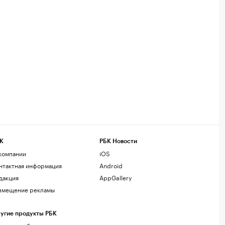
К
РБК Новости
компании
iOS
нтактная информация
Android
дакция
AppGallery
змещение рекламы
угие продукты РБК