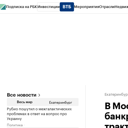
Подписка на РБК
Инвестиции
Мероприятия
Отрасли
Недви
РБК Курсы
РБК Life
Тренды
Визионеры
Национальные проекты
Горо
Спецпроекты СПб
Конференции СПб
Спецпроекты
Проверка конт
Екатеринбур
Все новости
Екатеринбург
Весь мир
В Мо
Рубио пошутил о межгалактических
проблемах в ответ на вопрос про
банк
Украину
Политика
трак