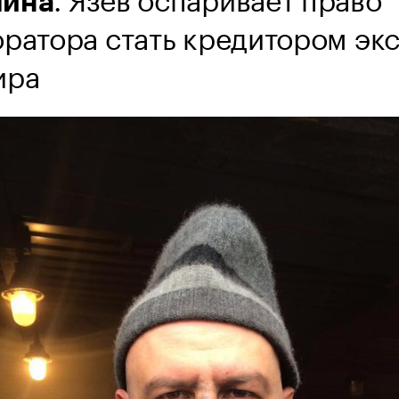
ина
ратора стать кредитором экс
ира