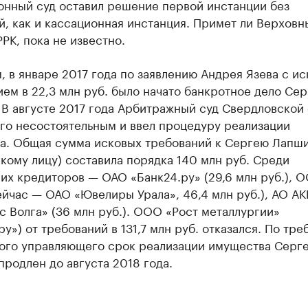
онный суд оставил решение первой инстанции без
, как и кассационная инстанция. Примет ли Верховн
РК, пока не известно.
 в январе 2017 года по заявлению Андрея Язева с и
ем в 22,3 млн руб. было начато банкротное дело Сер
В августе 2017 года Арбитражный суд Свердловской
го несостоятельным и ввел процедуру реализации
а. Общая сумма исковых требований к Сергею Лапши
кому лицу) составила порядка 140 млн руб. Среди
их кредиторов — ОАО «Банк24.ру» (29,6 млн руб.), 
йчас — ОАО «Ювелиры Урала», 46,4 млн руб.), АО АК
 Волга» (36 млн руб.). ООО «Рост металлургии»
ру») от требований в 131,7 млн руб. отказался. По тр
ого управляющего срок реализации имущества Серг
родлен до августа 2018 года.