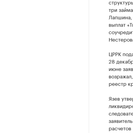
структуры
три займа
Лапшина, 
выплат «Т
соучреди
Нестерова
ЦРРК пода
28 декабр
июне заяв
возражал,
реестр к
Язев утве
ликвидиро
следовате
заявитель
расчетов 