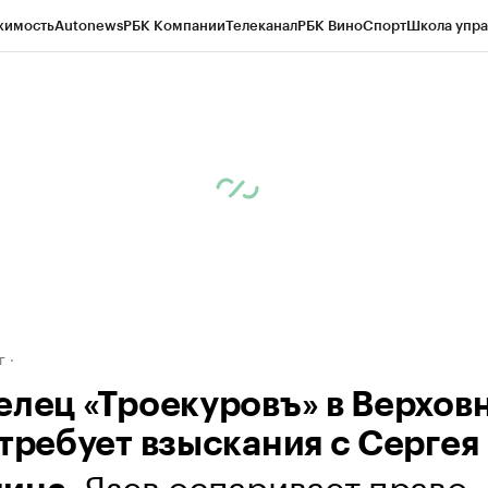
жимость
Autonews
РБК Компании
Телеканал
РБК Вино
Спорт
Школа упра
д
Стиль
Крипто
РБК Бизнес-среда
Дискуссионный клуб
Исследования
К
рагентов
Политика
Экономика
Бизнес
Технологии и медиа
Финансы
Рын
г
елец «Троекуровъ» в Верхов
 требует взыскания с Сергея
. Язев оспаривает право