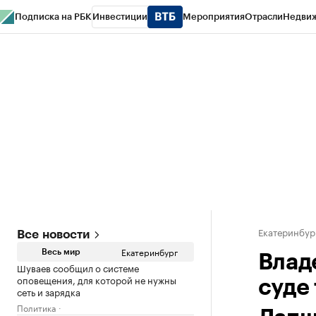
Подписка на РБК
Инвестиции
Мероприятия
Отрасли
Недви
РБК Курсы
РБК Life
Тренды
Визионеры
Национальные проекты
Горо
Спецпроекты СПб
Конференции СПб
Спецпроекты
Проверка конт
Екатеринбур
Все новости
Екатеринбург
Весь мир
Влад
Шуваев сообщил о системе
оповещения, для которой не нужны
суде
сеть и зарядка
Политика