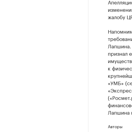
Апелляци
изменений
жалобу ЦР
Напомним,
требовани
Лапшина. 
признал е
имуществ
к физичес
крупнейш
«УМБ» (се
«Экспресс
(«Росмет.
финансов
Лапшина п
Авторы