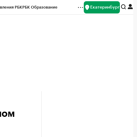
Екатеринбург
вления РБК
РБК Образование
редитные рейтинги
Франшизы
Газета
ок наличной валюты
ном