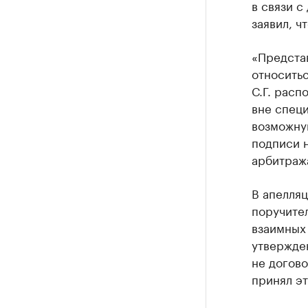
в связи с
заявил, ч
«Представ
относитьс
С.Г. расп
вне специ
возможну
подписи н
арбитраж
В апелляц
поручите
взаимных 
утвержден
не догово
принял эт