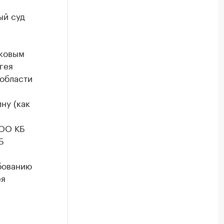
ый суд
сковым
гея
 области
ну (как
ООО КБ
Б
ебованию
ея