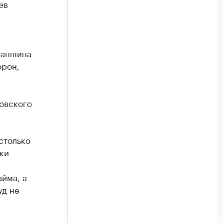
ев
 Лапшина
орон,
овского
столько
ки
йма, а
уд не