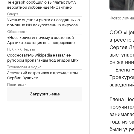
Telegraph сообщил о выплатах УЕФА
вероятной любовнице Инфантино
Спорт
Фото: личн
Ученые оценили риски от созданных с
помощью ИИ искусственных вирусов
ООО «Цен
Общество
«Ноев ковчег»: почему в восточной
в реестр 
Арктике эволюция шла непрерывно
Сергея Л
РБК и УК Первая
выступает
Сооснователь Wikipedia назвал ее
рупором пропаганды под эгидой ЦРУ
он же ин
Технологии и медиа
— Елена 
Зеленский встретился с президентом
Троекуро
Сербии Вучичем
заведений
Политика
Загрузить еще
Елена Нес
поручите
занималас
года из-з
были учр