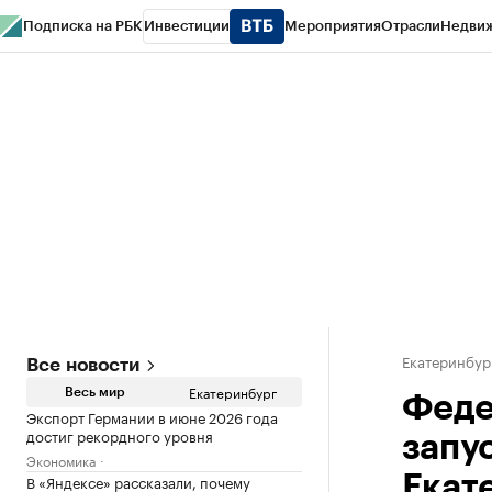
Подписка на РБК
Инвестиции
Мероприятия
Отрасли
Недви
РБК Курсы
РБК Life
Тренды
Визионеры
Национальные проекты
Горо
Спецпроекты СПб
Конференции СПб
Спецпроекты
Проверка конт
Екатеринбур
Все новости
Екатеринбург
Весь мир
Феде
Экспорт Германии в июне 2026 года
достиг рекордного уровня
запу
Экономика
В «Яндексе» рассказали, почему
Екат