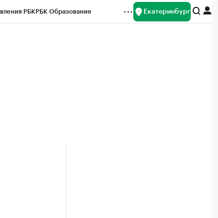
Екатеринбург
вления РБК
РБК Образование
редитные рейтинги
Франшизы
Газета
ок наличной валюты