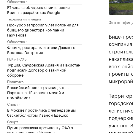
Общество
FT узнала об укреплении влияния
Брина в разработках Google
Технологии и медиа
Фото: офиц
Прокурор запросил 9 лет колонии для
бывшего директора компании
Газманова
Вице-пре
Общество
компания
Фермы, рестораны и отели Дальнего
строител
Востока. Гастрогид
накаплива
РБК и РСХБ
Турция, Саудовская Аравия и Пакистан
всех райо
подписали договор о взаимной
проекты с
обороне
микрорай
Политика
Российский пловец заявил, что в
Париже на ЧЕ «воняет мочой и
Территори
помойками»
городског
Спорт
логистич
В Москве простились с легендарным
баскетболистом Иваном Едешко
подчерки
Спорт
участка. 
Путин рассказал президенту ОАЭ о
микрорай
ситуации вокруг Украины