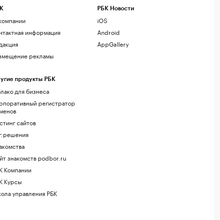
К
РБК Новости
компании
iOS
нтактная информация
Android
дакция
AppGallery
змещение рекламы
угие продукты РБК
лако для бизнеса
рпоративный регистратор
менов
стинг сайтов
г.решения
акомства
йт знакомств podbor.ru
К Компании
К Курсы
ола управления РБК