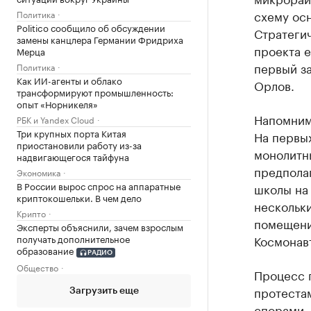
схему ос
Политика
Politico сообщило об обсуждении
Стратегич
замены канцлера Германии Фридриха
проекта 
Мерца
первый з
Политика
Как ИИ-агенты и облако
Орлов.
трансформируют промышленность:
опыт «Норникеля»
Напомним,
РБК и Yandex Cloud
Три крупных порта Китая
На первых
приостановили работу из-за
монолитн
надвигающегося тайфуна
предполаг
Экономика
В России вырос спрос на аппаратные
школы на 
криптокошельки. В чем дело
нескольк
Крипто
помещени
Эксперты объяснили, зачем взрослым
получать дополнительное
Космонав
образование
РАДИО
Общество
Процесс 
протеста
Загрузить еще
спорами, 