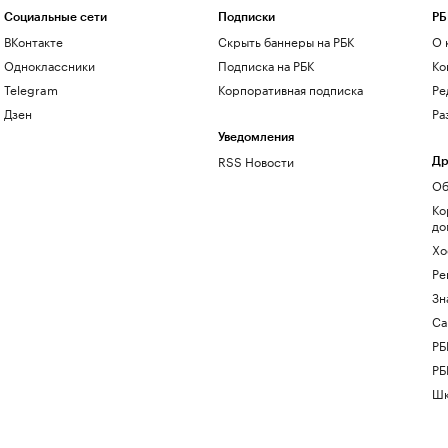
Социальные сети
Подписки
РБ
ВКонтакте
Скрыть баннеры на РБК
О 
Одноклассники
Подписка на РБК
Ко
Telegram
Корпоративная подписка
Ре
Дзен
Ра
Уведомления
RSS Новости
Др
Об
Ко
до
Хо
Ре
Зн
Са
РБ
РБ
Шк