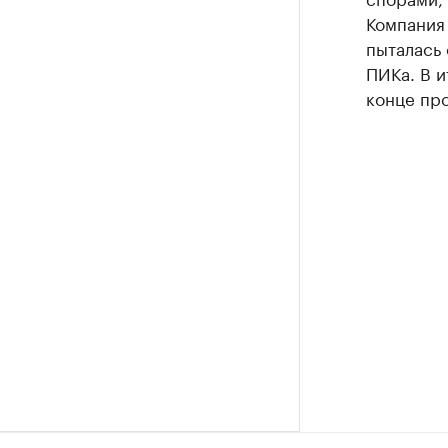
Компания
пыталась 
ПИКа. В и
конце про