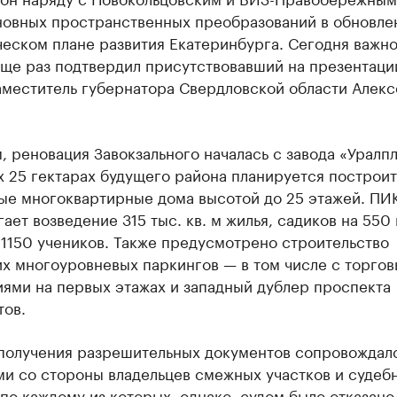
новных пространственных преобразований в обновле
еском плане развития Екатеринбурга. Сегодня важно
еще раз подтвердил присутствовавший на презентаци
аместитель губернатора Свердловской области Алекс
 реновация Завокзального началась с завода «Уралпл
 25 гектарах будущего района планируется построит
ые многоквартирные дома высотой до 25 этажей. ПИ
ает возведение 315 тыс. кв. м жилья, садиков на 550
1150 учеников. Также предусмотрено строительство
их многоуровневых паркингов — в том числе с торго
ями на первых этажах и западный дублер проспекта
тов.
получения разрешительных документов сопровождал
ми со стороны владельцев смежных участков и судеб
по каждому из которых, однако, судом было отказано