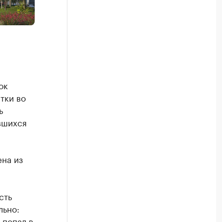
ок
тки во
ь
вшихся
на из
сть
льно:
 попал в