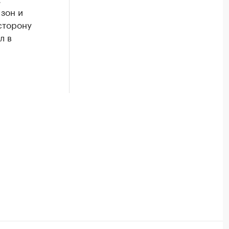
зон и
сторону
л в