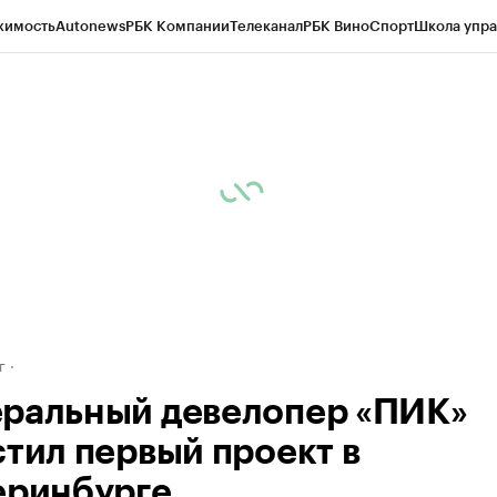
жимость
Autonews
РБК Компании
Телеканал
РБК Вино
Спорт
Школа упра
д
Стиль
Крипто
РБК Бизнес-среда
Дискуссионный клуб
Исследования
К
рагентов
Политика
Экономика
Бизнес
Технологии и медиа
Финансы
Рын
г
ральный девелопер «ПИК»
стил первый проект в
еринбурге