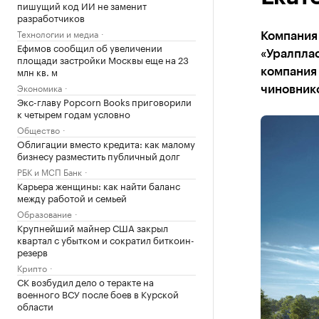
пишущий код ИИ не заменит
разработчиков
Технологии и медиа
Компания 
Ефимов сообщил об увеличении
«Уралпла
площади застройки Москвы еще на 23
млн кв. м
компания
Экономика
чиновник
Экс-главу Popcorn Books приговорили
к четырем годам условно
Общество
Облигации вместо кредита: как малому
бизнесу разместить публичный долг
РБК и МСП Банк
Карьера женщины: как найти баланс
между работой и семьей
Образование
Крупнейший майнер США закрыл
квартал с убытком и сократил биткоин-
резерв
Крипто
СК возбудил дело о теракте на
военного ВСУ после боев в Курской
области