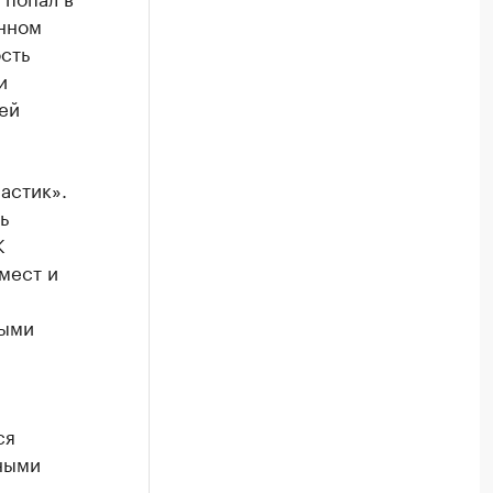
нном
сть
и
ей
астик».
ь
К
 мест и
выми
ся
ными
.