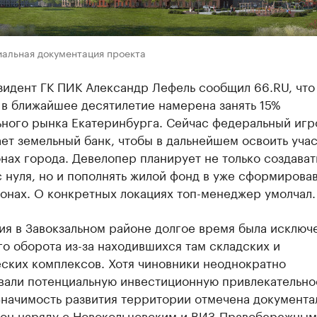
иальная документация проекта
зидент ГК ПИК Александр Лефель сообщил 66.RU, что
 в ближайшее десятилетие намерена занять 15%
ьного рынка Екатеринбурга. Сейчас федеральный игр
ет земельный банк, чтобы в дальнейшем освоить учас
нах города. Девелопер планирует не только создават
 нуля, но и пополнять жилой фонд в уже сформирова
онах. О конкретных локациях топ-менеджер умолчал.
я в Завокзальном районе долгое время была исключе
о оборота из-за находившихся там складских и
еских комплексов. Хотя чиновники неоднократно
вали потенциальную инвестиционную привлекательно
Значимость развития территории отмечена документа
он наряду с Новокольцовским и ВИЗ-Правобережным