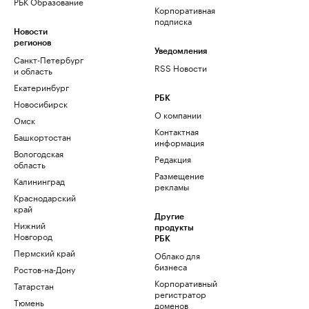
РБК Образование
Корпоративная
подписка
Новости
регионов
Уведомления
Санкт-Петербург
RSS Новости
и область
Екатеринбург
РБК
Новосибирск
О компании
Омск
Контактная
Башкортостан
информация
Вологодская
Редакция
область
Размещение
Калининград
рекламы
Краснодарский
край
Другие
Нижний
продукты
Новгород
РБК
Пермский край
Облако для
бизнеса
Ростов-на-Дону
Корпоративный
Татарстан
регистратор
Тюмень
доменов