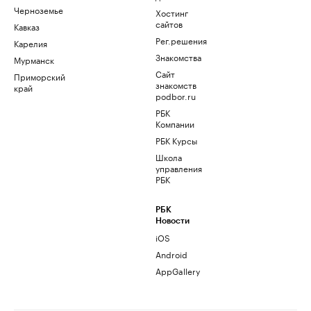
Черноземье
Хостинг
сайтов
Кавказ
Рег.решения
Карелия
Знакомства
Мурманск
Сайт
Приморский
знакомств
край
podbor.ru
РБК
Компании
РБК Курсы
Школа
управления
РБК
РБК
Новости
iOS
Android
AppGallery