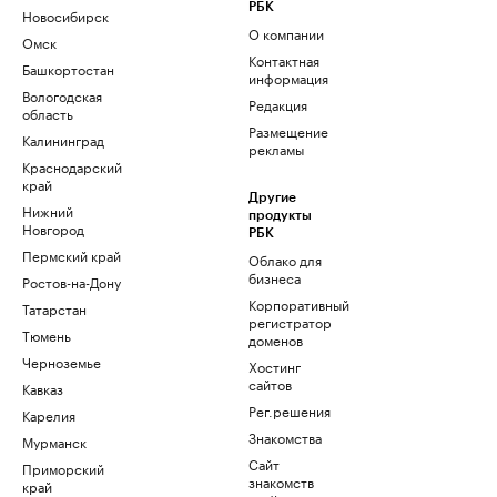
РБК
Новосибирск
О компании
Омск
Контактная
Башкортостан
информация
Вологодская
Редакция
область
Размещение
Калининград
рекламы
Краснодарский
край
Другие
Нижний
продукты
Новгород
РБК
Пермский край
Облако для
бизнеса
Ростов-на-Дону
Корпоративный
Татарстан
регистратор
Тюмень
доменов
Черноземье
Хостинг
сайтов
Кавказ
Рег.решения
Карелия
Знакомства
Мурманск
Сайт
Приморский
знакомств
край