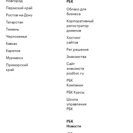
Новгород
РБК
Пермский край
Облако для
бизнеса
Ростов-на-Дону
Корпоративный
Татарстан
регистратор
Тюмень
доменов
Черноземье
Хостинг
сайтов
Кавказ
Рег.решения
Карелия
Знакомства
Мурманск
Сайт
Приморский
знакомств
край
podbor.ru
РБК
Компании
РБК Курсы
Школа
управления
РБК
РБК
Новости