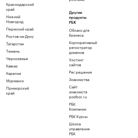
Краснодарский
край
Другие
Нижний
продукты
Новгород
РБК
Пермский край
Облако для
бизнеса
Ростов-на-Дону
Корпоративный
Татарстан
регистратор
Тюмень
доменов
Черноземье
Хостинг
сайтов
Кавказ
Рег.решения
Карелия
Знакомства
Мурманск
Сайт
Приморский
знакомств
край
podbor.ru
РБК
Компании
РБК Курсы
Школа
управления
РБК