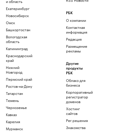
и область
Екатеринбург
РБК
Новосибирск
О компании
Омск
Контактная
Башкортостан
информация
Вологодская
Редакция
область
Размещение
Калининград
рекламы
Краснодарский
край
Другие
Нижний
продукты
Новгород
РБК
Пермский край
Облако для
бизнеса
Ростов-на-Дону
Корпоративный
Татарстан
регистратор
Тюмень
доменов
Черноземье
Хостинг
сайтов
Кавказ
Рег.решения
Карелия
Знакомства
Мурманск