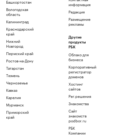
Башкортостан
информация
Вологодская
Редакция
область
Размещение
Калининград
рекламы
Краснодарский
край
Другие
Нижний
продукты
Новгород
РБК
Пермский край
Облако для
бизнеса
Ростов-на-Дону
Корпоративный
Татарстан
регистратор
Тюмень
доменов
Черноземье
Хостинг
сайтов
Кавказ
Рег.решения
Карелия
Знакомства
Мурманск
Сайт
Приморский
знакомств
край
podbor.ru
РБК
Компании