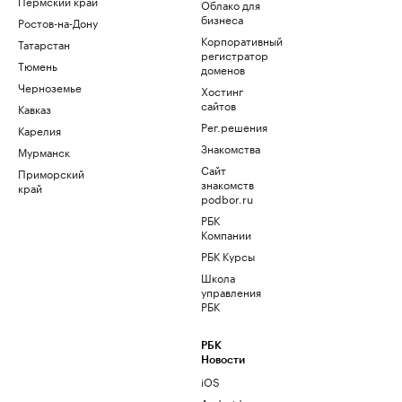
Пермский край
Облако для
бизнеса
Ростов-на-Дону
Корпоративный
Татарстан
регистратор
Тюмень
доменов
Черноземье
Хостинг
сайтов
Кавказ
Рег.решения
Карелия
Знакомства
Мурманск
Сайт
Приморский
знакомств
край
podbor.ru
РБК
Компании
РБК Курсы
Школа
управления
РБК
РБК
Новости
iOS