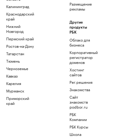
Размещение
Калининград
рекламы
Краснодарский
край
Другие
Нижний
продукты
Новгород
РБК
Пермский край
Облако для
бизнеса
Ростов-на-Дону
Корпоративный
Татарстан
регистратор
Тюмень
доменов
Черноземье
Хостинг
сайтов
Кавказ
Рег.решения
Карелия
Знакомства
Мурманск
Сайт
Приморский
знакомств
край
podbor.ru
РБК
Компании
РБК Курсы
Школа
управления