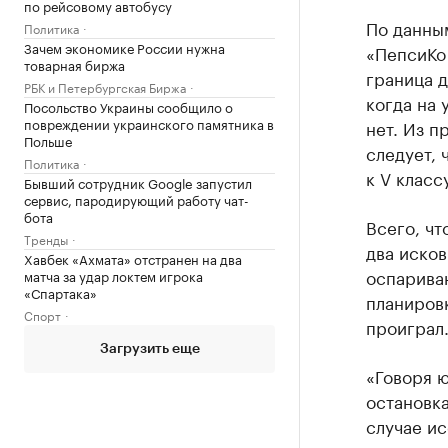
по рейсовому автобусу
По данны
Политика
Зачем экономике России нужна
«ПепсиКо
товарная биржа
граница д
РБК и Петербургская Биржа
когда на 
Посольство Украины сообщило о
повреждении украинского памятника в
нет. Из 
Польше
следует, 
Политика
к V класс
Бывший сотрудник Google запустил
сервис, пародирующий работу чат-
бота
Всего, чт
Тренды
два исков
Хавбек «Ахмата» отстранен на два
оспарива
матча за удар локтем игрока
«Спартака»
планиров
Спорт
проиграл
Загрузить еще
«Говоря 
остановка
случае и