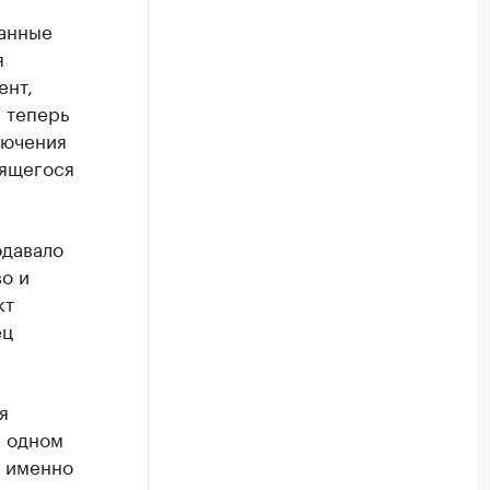
занные
я
ент,
й теперь
лючения
сящегося
одавало
о и
кт
ец
я
В одном
к именно