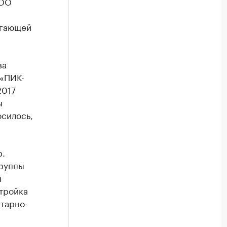
ООО
егающей
ва
 «ПИК-
2017
ы
осилось,
р.
Группы
м
стройка
итарно-