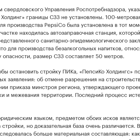
м свердловского Управления Роспотребнадзора, ука
 Холдинг» границы СЗЗ не установлены. 100-метрова
ля производства PepsiCo была установлена в тот мом
участке находилась автозаправочная станция, которо
представленного санитарно-эпидемиологического зак
что для производства безалкогольных напитков, отно
у опасности, размер СЗЗ составляет 50 метров.
обы остановить стройку ПИКа, «ПепсиКо Холдингс» п
ых заявления: об отмене разрешения на строительств
нии приказа минстроя региона, утверждающего прое
ки и межевания территории. Последний процесс ист
.
юридическим языком, предметом обоих исков являетс
 стройки, но доказательная база очень различается. 
сследовалась больше материальная составляющая: ка