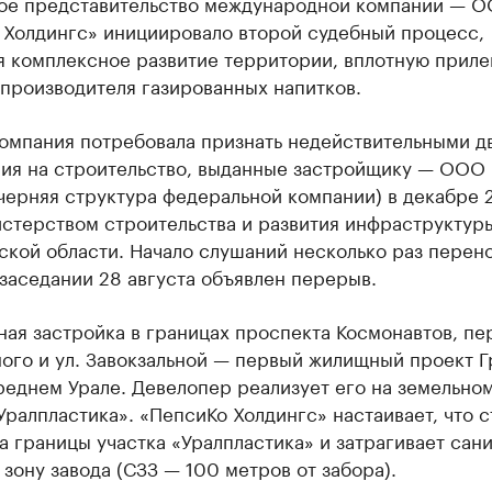
ое представительство международной компании — 
 Холдингс» инициировало второй судебный процесс,
я комплексное развитие территории, вплотную прил
 производителя газированных напитков.
компания потребовала признать недействительными д
ия на строительство, выданные застройщику — ООО
черняя структура федеральной компании) в декабре 
истерством строительства и развития инфраструктур
кой области. Начало слушаний несколько раз перен
заседании 28 августа объявлен перерыв.
ая застройка в границах проспекта Космонавтов, пе
ого и ул. Завокзальной — первый жилищный проект 
реднем Урале. Девелопер реализует его на земельно
Уралпластика». «ПепсиКо Холдингс» настаивает, что 
а границы участка «Уралпластика» и затрагивает сан
зону завода (СЗЗ — 100 метров от забора).