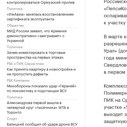
Российск
контролироваться Ормузский пролив
«ПепсиКо
Политика
«ИжАвиа» занялась восстановлением
оспарива
сертификата эксплуатанта
к участку
Общество
МИД России заявил, что Армения
В марте 
демонстративно «заигрывает» с
Украиной
разрешен
Политика
Урал» (до
Зачем инвестировать в торговые
года мин
пространства на первых этажах
РБК и ПИК Серия плюс
Свердловс
Как принять квартиру в новостройке и
в первом 
не пропустить дефекты
РБК Компании
Комплексн
Минобороны показало удар «Гераней»
по локомотиву и подстанции ВСУ
Полимерн
Политика
ПИК на С
Александрова первой вышла в
участке «
четвертый круг «тысячника» WTA в
Торонто
выходит з
Спорт
защитную 
Балицкий сообщил об ударе дрона ВСУ