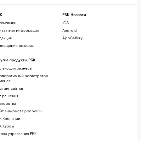
К
РБК Новости
компании
iOS
нтактная информация
Android
дакция
AppGallery
змещение рекламы
угие продукты РБК
лако для бизнеса
рпоративный регистратор
менов
стинг сайтов
г.решения
акомства
йт знакомств podbor.ru
К Компании
К Курсы
ола управления РБК