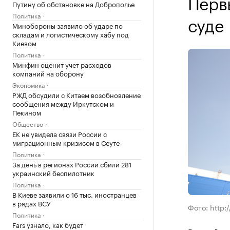
Перв
Путину об обстановке на Доброполье
Политика
суде
Минобороны заявило об ударе по
складам и логистическому хабу под
Киевом
Политика
Минфин оценит учет расходов
компаний на оборону
Экономика
РЖД обсудили с Китаем возобновление
сообщения между Иркутском и
Пекином
Общество
ЕК не увидела связи России с
миграционным кризисом в Сеуте
Политика
За день в регионах России сбили 281
украинский беспилотник
Политика
В Киеве заявили о 16 тыс. иностранцев
в рядах ВСУ
Фото: http:
Политика
Fars узнало, как будет