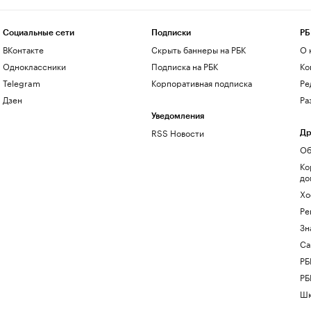
Социальные сети
Подписки
РБ
ВКонтакте
Скрыть баннеры на РБК
О 
Одноклассники
Подписка на РБК
Ко
Telegram
Корпоративная подписка
Ре
Дзен
Ра
Уведомления
RSS Новости
Др
Об
Ко
до
Хо
Ре
Зн
Са
РБ
РБ
Шк