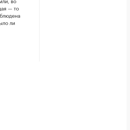
мли, во
щая — то
облюдена
ыло ли