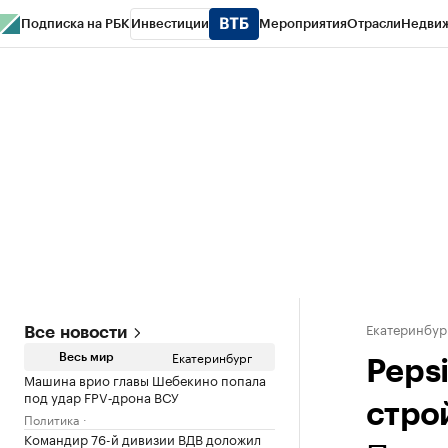
Подписка на РБК
Инвестиции
Мероприятия
Отрасли
Недви
РБК Курсы
РБК Life
Тренды
Визионеры
Национальные проекты
Горо
Спецпроекты СПб
Конференции СПб
Спецпроекты
Проверка конт
Екатеринбур
Все новости
Екатеринбург
Весь мир
Peps
Машина врио главы Шебекино попала
под удар FPV‑дрона ВСУ
стро
Политика
Командир 76-й дивизии ВДВ доложил