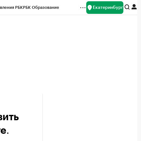
Екатеринбург
вления РБК
РБК Образование
редитные рейтинги
Франшизы
Газета
ок наличной валюты
вить
.
ге