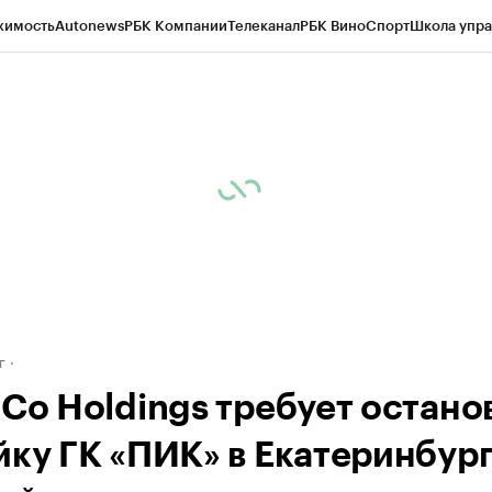
жимость
Autonews
РБК Компании
Телеканал
РБК Вино
Спорт
Школа упра
д
Стиль
Крипто
РБК Бизнес-среда
Дискуссионный клуб
Исследования
К
рагентов
Политика
Экономика
Бизнес
Технологии и медиа
Финансы
Рын
г
iCo Holdings требует остано
йку ГК «ПИК» в Екатеринбур