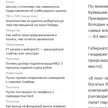
Спорт
По мнени
Школы с отличием: как изменилось
представление об учебе рядом с домом
Куйвашев
РБК и ПИК Серия плюс
Президен
Альпинистам не удалось добраться до
Володин и
тела Наговициной на пике Победы
самых вл
Общество
Как найти свое предназначение и
— 63 мест
понять, чем хочется заниматься
Образование
Губернат
FT узнала о выборе ЕС — расширяться
«сейчас или никогда»
гендирект
Политика
председа
Почему доллар поднялся выше ₽82: 3
место).
причины падения курса рубля
Инвестиции
«В лонг-л
Путин провел оперативное совещание
с членами Совбеза
богатых 
Политика
компаний
Путин поговорил по телефону с
руководи
президентом ОАЭ
палат пар
Политика
Как выход на фондовый рынок изменил
представ