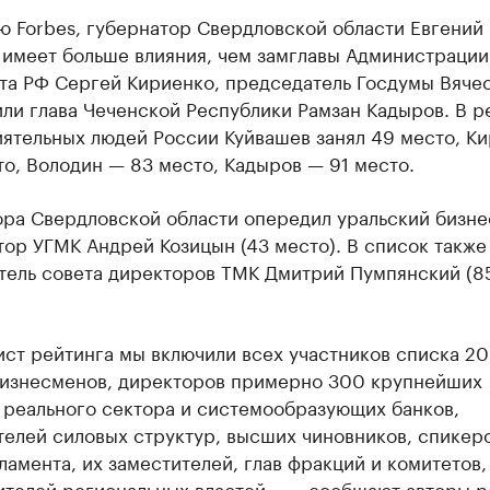
ю Forbes, губернатор Свердловской области Евгений
 имеет больше влияния, чем замглавы Администрации
та РФ Сергей Кириенко, председатель Госдумы Вяче
ли глава Чеченской Республики Рамзан Кадыров. В р
иятельных людей России Куйвашев занял 49 место, К
о, Володин — 83 место, Кадыров — 91 место.
ора Свердловской области опередил уральский бизн
ор УГМК Андрей Козицын (43 место). В список также
тель совета директоров ТМК Дмитрий Пумпянский (8
ист рейтинга мы включили всех участников списка 2
бизнесменов, директоров примерно 300 крупнейших
 реального сектора и системообразующих банков,
телей силовых структур, высших чиновников, спикер
ламента, их заместителей, глав фракций и комитетов,
ителей региональных властей», — сообщают авторы р