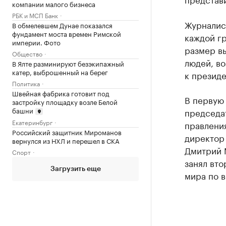
компании малого бизнеса
РБК и МСП Банк
Журналист
В обмелевшем Дунае показался
фундамент моста времен Римской
каждой гр
империи. Фото
размер вы
Общество
людей, во
В Ялте разминируют безэкипажный
катер, выброшенный на берег
к президе
Политика
Швейная фабрика готовит под
В первую 
застройку площадку возле Белой
башни
председа
Екатеринбург
правлени
Российский защитник Мироманов
директор
вернулся из НХЛ и перешел в СКА
Дмитрий М
Спорт
занял вто
Загрузить еще
мира по в