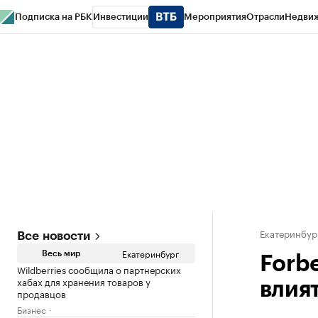
Подписка на РБК
Инвестиции
Мероприятия
Отрасли
Недви
РБК Курсы
РБК Life
Тренды
Визионеры
Национальные проекты
Горо
Спецпроекты СПб
Конференции СПб
Спецпроекты
Проверка конт
Екатеринбур
Все новости
Екатеринбург
Весь мир
Forb
Wildberries сообщила о партнерских
хабах для хранения товаров у
влия
продавцов
Бизнес