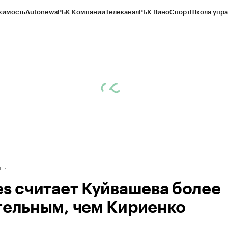
жимость
Autonews
РБК Компании
Телеканал
РБК Вино
Спорт
Школа упра
д
Стиль
Крипто
РБК Бизнес-среда
Дискуссионный клуб
Исследования
К
рагентов
Политика
Экономика
Бизнес
Технологии и медиа
Финансы
Рын
г
es считает Куйвашева более
тельным, чем Кириенко