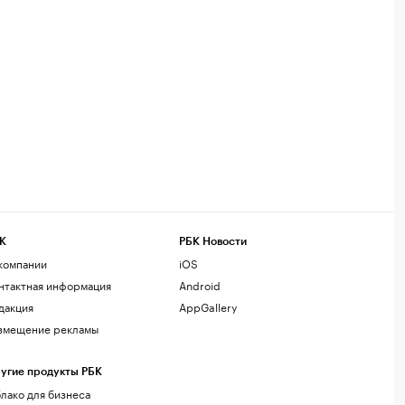
К
РБК Новости
компании
iOS
нтактная информация
Android
дакция
AppGallery
змещение рекламы
угие продукты РБК
лако для бизнеса