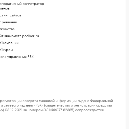
рпоративный регистратор
менов
стинг сайтов
г.решения
акомства
йт знакомств podbor.ru
К Компании
К Курсы
ола управления РБК
регистрации средства массовой информации выдано Федеральной
и сетевого издания «РБК» (свидетельство о регистрации средства
ор) 03.12.2021 за номером ЭЛ №ФС77-82385) сопровождаются