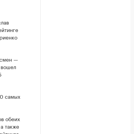
слав
ейтинге
ириенко
есмен —
 вошел
5
00 самых
ов обеих
 а также
ейтинга.