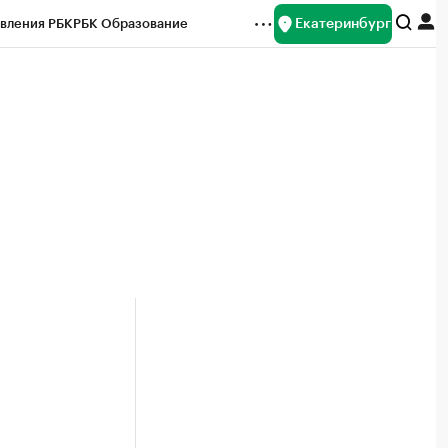
Екатеринбург
вления РБК
РБК Образование
редитные рейтинги
Франшизы
Газета
ок наличной валюты