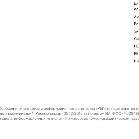
Ко
до
Хо
Ре
Зн
Са
РБ
РБ
Шк
ения и материалы информационного агентства «РБК» (свидетельство о 
овых коммуникаций (Роскомнадзор) 09.12.2015 за номером ИА №ФС77-63848) 
 связи, информационных технологий и массовых коммуникаций (Роскомнадз