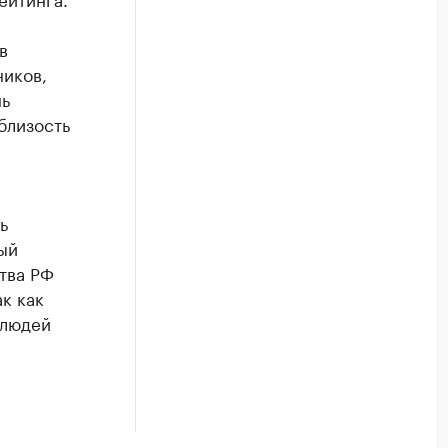
в
ников,
нь
близость
ь
ый
тва РФ
к как
 людей