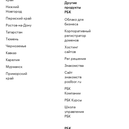
Другие
Нижний
продукты
Новгород
РБК
Пермский край
Облако для
бизнеса
Ростов-на-Дону
Корпоративный
Татарстан
регистратор
Тюмень
доменов
Черноземье
Хостинг
сайтов
Кавказ
Рег.решения
Карелия
Знакомства
Мурманск
Сайт
Приморский
знакомств
край
podbor.ru
РБК
Компании
РБК Курсы
Школа
управления
РБК
РБК