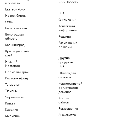
RSS Новости
и область
Екатеринбург
РБК
Новосибирск
О компании
Омск
Контактная
Башкортостан
информация
Вологодская
Редакция
область
Размещение
Калининград
рекламы
Краснодарский
край
Другие
Нижний
продукты
Новгород
РБК
Пермский край
Облако для
бизнеса
Ростов-на-Дону
Корпоративный
Татарстан
регистратор
Тюмень
доменов
Черноземье
Хостинг
сайтов
Кавказ
Рег.решения
Карелия
Знакомства
Мурманск