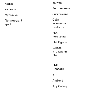
сайтов
Кавказ
Рег.решения
Карелия
Знакомства
Мурманск
Сайт
Приморский
знакомств
край
podbor.ru
РБК
Компании
РБК Курсы
Школа
управления
РБК
РБК
Новости
iOS
Android
AppGallery