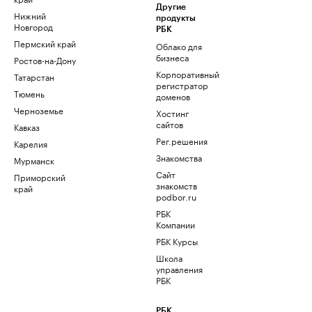
Другие
Нижний
продукты
Новгород
РБК
Пермский край
Облако для
бизнеса
Ростов-на-Дону
Корпоративный
Татарстан
регистратор
Тюмень
доменов
Черноземье
Хостинг
сайтов
Кавказ
Рег.решения
Карелия
Знакомства
Мурманск
Сайт
Приморский
знакомств
край
podbor.ru
РБК
Компании
РБК Курсы
Школа
управления
РБК
РБК