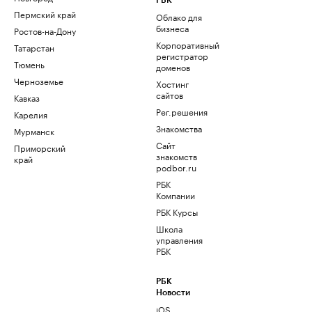
РБК
Пермский край
Облако для
бизнеса
Ростов-на-Дону
Корпоративный
Татарстан
регистратор
Тюмень
доменов
Черноземье
Хостинг
сайтов
Кавказ
Рег.решения
Карелия
Знакомства
Мурманск
Сайт
Приморский
знакомств
край
podbor.ru
РБК
Компании
РБК Курсы
Школа
управления
РБК
РБК
Новости
iOS