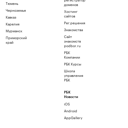
Тюмень
доменов
Черноземье
Хостинг
сайтов
Кавказ
Рег.решения
Карелия
Знакомства
Мурманск
Сайт
Приморский
знакомств
край
podbor.ru
РБК
Компании
РБК Курсы
Школа
управления
РБК
РБК
Новости
iOS
Android
AppGallery