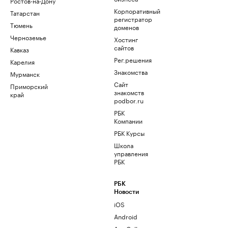
Ростов-на-Дону
Корпоративный
Татарстан
регистратор
Тюмень
доменов
Черноземье
Хостинг
сайтов
Кавказ
Рег.решения
Карелия
Знакомства
Мурманск
Сайт
Приморский
знакомств
край
podbor.ru
РБК
Компании
РБК Курсы
Школа
управления
РБК
РБК
Новости
iOS
Android