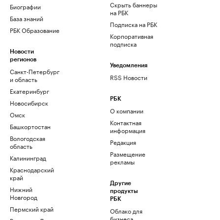
Скрыть баннеры
Биографии
на РБК
База знаний
Подписка на РБК
РБК Образование
Корпоративная
подписка
Новости
регионов
Уведомления
Санкт-Петербург
RSS Новости
и область
Екатеринбург
РБК
Новосибирск
О компании
Омск
Контактная
Башкортостан
информация
Вологодская
Редакция
область
Размещение
Калининград
рекламы
Краснодарский
край
Другие
Нижний
продукты
Новгород
РБК
Пермский край
Облако для
бизнеса