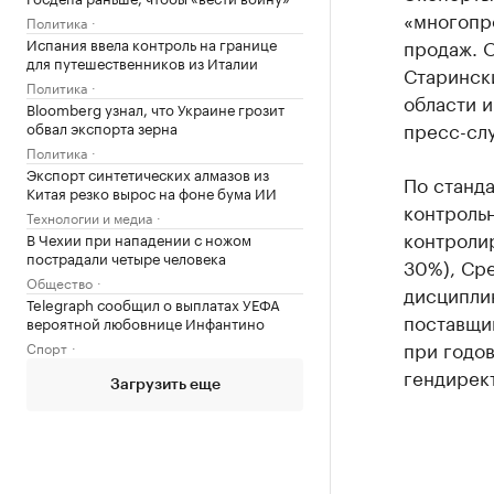
«многопр
Политика
Испания ввела контроль на границе
продаж. О
для путешественников из Италии
Старински
Политика
области и
Bloomberg узнал, что Украине грозит
пресс-сл
обвал экспорта зерна
Политика
Экспорт синтетических алмазов из
По станд
Китая резко вырос на фоне бума ИИ
контроль
Технологии и медиа
контроли
В Чехии при нападении с ножом
пострадали четыре человека
30%), Сре
Общество
дисципли
Telegraph сообщил о выплатах УЕФА
поставщик
вероятной любовнице Инфантино
при годо
Спорт
гендирек
Загрузить еще