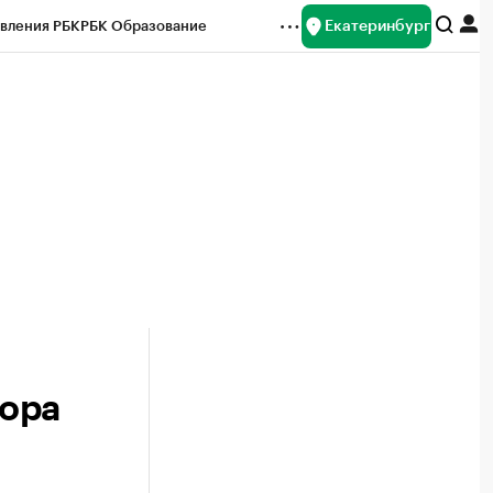
Екатеринбург
вления РБК
РБК Образование
редитные рейтинги
Франшизы
Газета
ок наличной валюты
тора