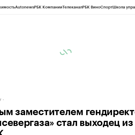
жимость
Autonews
РБК Компании
Телеканал
РБК Вино
Спорт
Школа упра
д
Стиль
Крипто
РБК Бизнес-среда
Дискуссионный клуб
Исследования
К
рагентов
Политика
Экономика
Бизнес
Технологии и медиа
Финансы
Рын
г
ым заместителем гендирек
лсевергаза» стал выходец из
К