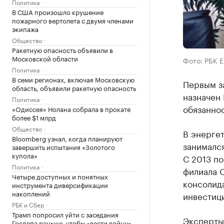
Политика
В США произошло крушение
пожарного вертолета с двумя членами
экипажа
Общество
Ракетную опасность объявили в
Московской области
Фото: РБК 
Политика
В семи регионах, включая Московскую
Первым з
область, объявили ракетную опасность
назначен
Политика
обязаннос
«Одиссея» Нолана собрала в прокате
более $1 млрд
Общество
В энергет
Bloomberg узнал, когда планируют
занимался
завершить испытания «Золотого
купола»
С 2013 по
Политика
филиала 
Четыре доступных и понятных
консолида
инструмента диверсификации
накоплений
инвестиц
РБК и Сбер
Трамп попросил уйти с заседания
Эксперты
Госдепа раньше, чтобы «вести войну»