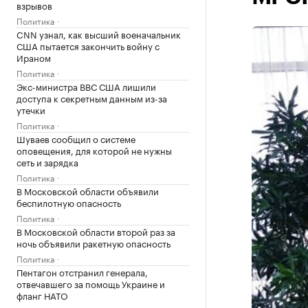
взрывов
Политика
CNN узнал, как высший военачальник
США пытается закончить войну с
Ираном
Политика
Экс-министра ВВС США лишили
доступа к секретным данным из-за
утечки
Политика
Шуваев сообщил о системе
оповещения, для которой не нужны
сеть и зарядка
Политика
В Московской области объявили
беспилотную опасность
Политика
В Московской области второй раз за
ночь объявили ракетную опасность
Политика
Пентагон отстранил генерала,
отвечавшего за помощь Украине и
фланг НАТО