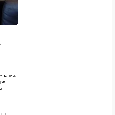
»
омпаний.
ора
ся
ого