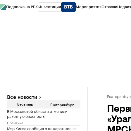
Подписка на РБК
Инвестиции
Мероприятия
Отрасли
Недви
РБК Курсы
РБК Life
Тренды
Визионеры
Национальные проекты
Горо
Спецпроекты СПб
Конференции СПб
Спецпроекты
Проверка конт
Екатеринбур
Все новости
Екатеринбург
Весь мир
Перв
В Московской области отменили
ракетную опасность
«Ура
Политика
Мэр Киева сообщил о пожарах после
МРС