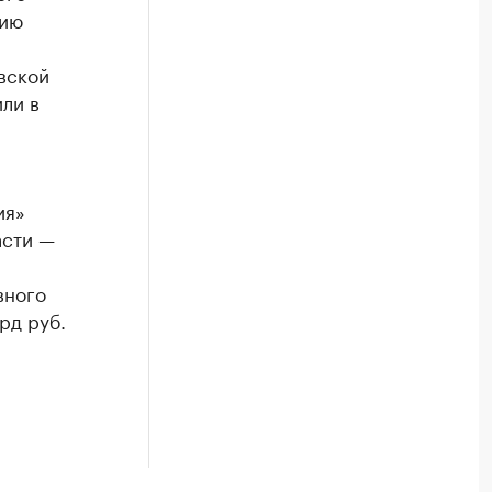
нию
вской
ли в
ия»
асти —
вного
рд руб.