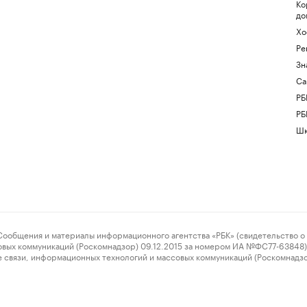
Ко
до
Хо
Ре
Зн
Са
РБ
РБ
Шк
ения и материалы информационного агентства «РБК» (свидетельство о 
овых коммуникаций (Роскомнадзор) 09.12.2015 за номером ИА №ФС77-63848) 
 связи, информационных технологий и массовых коммуникаций (Роскомнадз