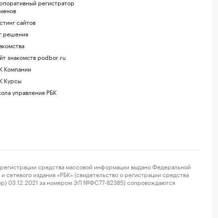
рпоративный регистратор
менов
стинг сайтов
г.решения
акомства
йт знакомств podbor.ru
К Компании
К Курсы
ола управления РБК
регистрации средства массовой информации выдано Федеральной
и сетевого издания «РБК» (свидетельство о регистрации средства
ор) 03.12.2021 за номером ЭЛ №ФС77-82385) сопровождаются