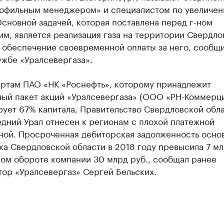
офильным менеджером» и специалистом по увеличе
сновной задачей, которая поставлена перед г-ном
м, является реализация газа на территории Свердло
 обеспечение своевременной оплаты за него, сообщи
ужбе «Уралсевергаза».
артам ПАО «НК «Роснефть», которому принадлежит
ный пакет акций «Уралсевергаза» (ООО «РН-Коммерц
рует 67% капитала, Правительство Свердловской обл
дний Урал отнесен к регионам с плохой платежной
ной. Просроченная дебиторская задолженность осно
а Свердловской области в 2018 году превысила 7 мл
вом обороте компании 30 млрд руб., сообщал ранее
тор «Уралсевергаз» Сергей Бельских.