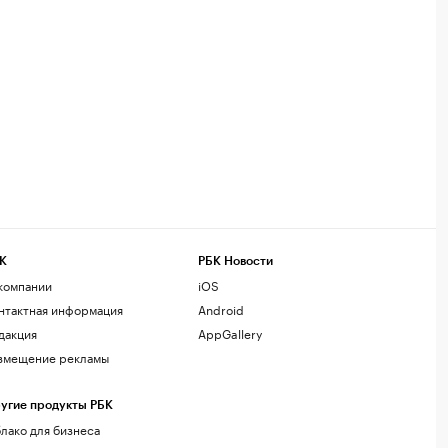
К
РБК Новости
компании
iOS
нтактная информация
Android
дакция
AppGallery
змещение рекламы
угие продукты РБК
лако для бизнеса