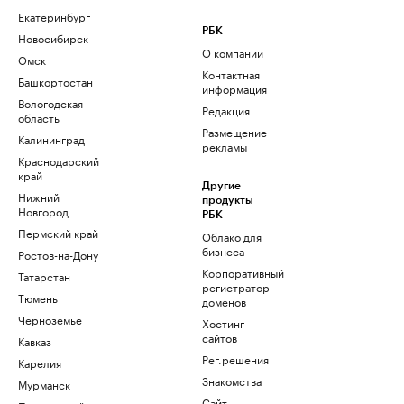
Екатеринбург
РБК
Новосибирск
О компании
Омск
Контактная
Башкортостан
информация
Вологодская
Редакция
область
Размещение
Калининград
рекламы
Краснодарский
край
Другие
Нижний
продукты
Новгород
РБК
Пермский край
Облако для
бизнеса
Ростов-на-Дону
Корпоративный
Татарстан
регистратор
Тюмень
доменов
Черноземье
Хостинг
сайтов
Кавказ
Рег.решения
Карелия
Знакомства
Мурманск
Сайт