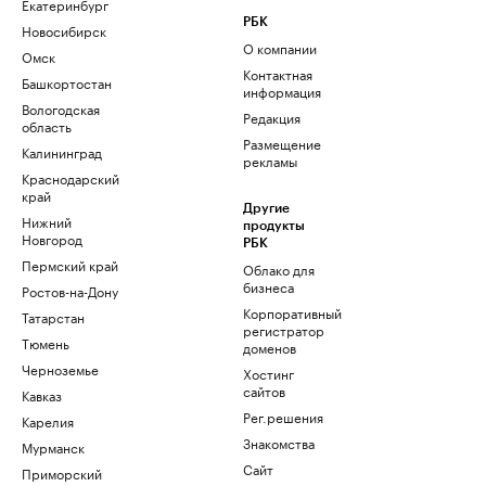
Екатеринбург
РБК
Новосибирск
О компании
Омск
Контактная
Башкортостан
информация
Вологодская
Редакция
область
Размещение
Калининград
рекламы
Краснодарский
край
Другие
Нижний
продукты
Новгород
РБК
Пермский край
Облако для
бизнеса
Ростов-на-Дону
Корпоративный
Татарстан
регистратор
Тюмень
доменов
Черноземье
Хостинг
сайтов
Кавказ
Рег.решения
Карелия
Знакомства
Мурманск
Сайт
Приморский
знакомств