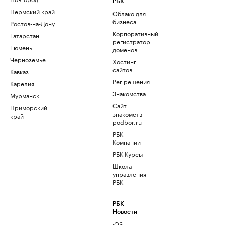
РБК
Пермский край
Облако для
бизнеса
Ростов-на-Дону
Корпоративный
Татарстан
регистратор
Тюмень
доменов
Черноземье
Хостинг
сайтов
Кавказ
Рег.решения
Карелия
Знакомства
Мурманск
Сайт
Приморский
знакомств
край
podbor.ru
РБК
Компании
РБК Курсы
Школа
управления
РБК
РБК
Новости
iOS