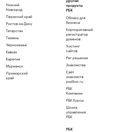
Другие
Нижний
продукты
Новгород
РБК
Пермский край
Облако для
бизнеса
Ростов-на-Дону
Корпоративный
Татарстан
регистратор
Тюмень
доменов
Черноземье
Хостинг
сайтов
Кавказ
Рег.решения
Карелия
Знакомства
Мурманск
Сайт
Приморский
знакомств
край
podbor.ru
РБК
Компании
РБК Курсы
Школа
управления
РБК
РБК