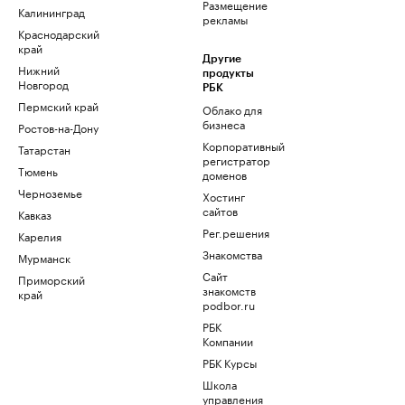
Размещение
Калининград
рекламы
Краснодарский
край
Другие
Нижний
продукты
Новгород
РБК
Пермский край
Облако для
бизнеса
Ростов-на-Дону
Корпоративный
Татарстан
регистратор
Тюмень
доменов
Черноземье
Хостинг
сайтов
Кавказ
Рег.решения
Карелия
Знакомства
Мурманск
Сайт
Приморский
знакомств
край
podbor.ru
РБК
Компании
РБК Курсы
Школа
управления