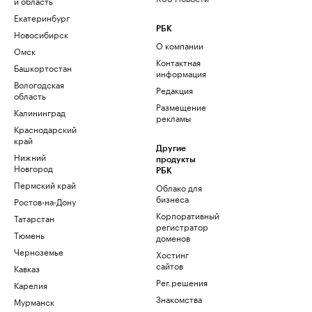
и область
Екатеринбург
РБК
Новосибирск
О компании
Омск
Контактная
Башкортостан
информация
Вологодская
Редакция
область
Размещение
Калининград
рекламы
Краснодарский
край
Другие
Нижний
продукты
Новгород
РБК
Пермский край
Облако для
бизнеса
Ростов-на-Дону
Корпоративный
Татарстан
регистратор
Тюмень
доменов
Черноземье
Хостинг
сайтов
Кавказ
Рег.решения
Карелия
Знакомства
Мурманск