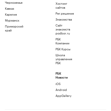
Черноземье
Хостинг
сайтов
Кавказ
Рег.решения
Карелия
Знакомства
Мурманск
Сайт
Приморский
знакомств
край
podbor.ru
РБК
Компании
РБК Курсы
Школа
управления
РБК
РБК
Новости
iOS
Android
AppGallery