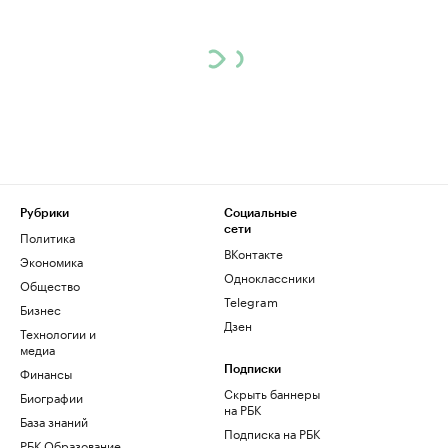
Рубрики
Социальные
сети
Политика
ВКонтакте
Экономика
Одноклассники
Общество
Telegram
Бизнес
Дзен
Технологии и
медиа
Финансы
Подписки
Скрыть баннеры
Биографии
на РБК
База знаний
Подписка на РБК
РБК Образование