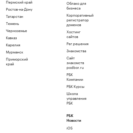
Пермский край
Облако для
бизнеса
Ростов-на-Дону
Корпоративный
Татарстан
регистратор
Тюмень
доменов
Черноземье
Хостинг
сайтов
Кавказ
Рег.решения
Карелия
Знакомства
Мурманск
Сайт
Приморский
знакомств
край
podbor.ru
РБК
Компании
РБК Курсы
Школа
управления
РБК
РБК
Новости
iOS