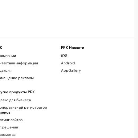
К
РБК Новости
компании
iOS
нтактная информация
Android
дакция
AppGallery
змещение рекламы
угие продукты РБК
лако для бизнеса
рпоративный регистратор
менов
стинг сайтов
г.решения
акомства