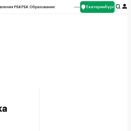
Екатеринбург
вления РБК
РБК Образование
редитные рейтинги
Франшизы
Газета
ок наличной валюты
ка