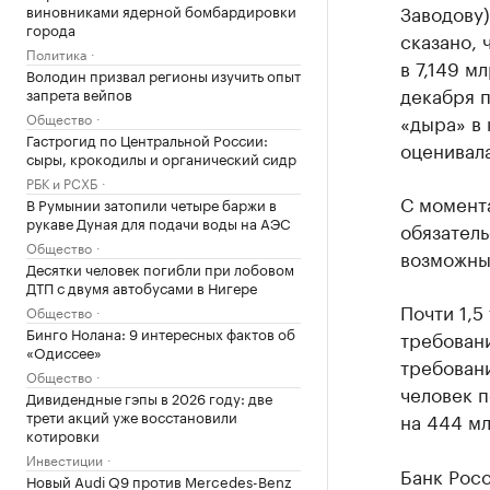
Заводову)
виновниками ядерной бомбардировки
города
сказано, 
Политика
в 7,149 м
Володин призвал регионы изучить опыт
декабря 
запрета вейпов
Общество
«дыра» в 
Гастрогид по Центральной России:
оценивала
сыры, крокодилы и органический сидр
РБК и РСХБ
С момент
В Румынии затопили четыре баржи в
рукаве Дуная для подачи воды на АЭС
обязател
Общество
возможны
Десятки человек погибли при лобовом
ДТП с двумя автобусами в Нигере
Почти 1,5
Общество
Бинго Нолана: 9 интересных фактов об
требован
«Одиссее»
требовани
Общество
человек п
Дивидендные гэпы в 2026 году: две
трети акций уже восстановили
на 444 мл
котировки
Инвестиции
Банк Росс
Новый Audi Q9 против Mercedes-Benz