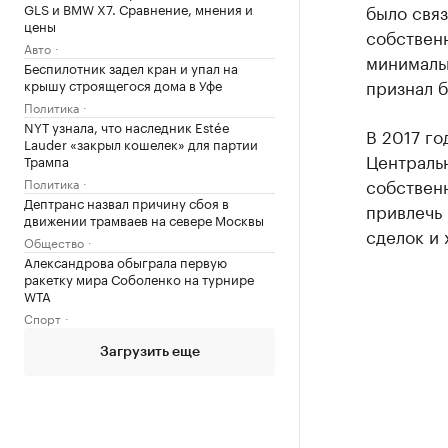
GLS и BMW X7. Сравнение, мнения и
было свя
цены
собствен
Авто
минималь
Беспилотник задел кран и упал на
признал б
крышу строящегося дома в Уфе
Политика
NYT узнала, что наследник Estée
В 2017 г
Lauder «закрыл кошелек» для партии
Централь
Трампа
собственн
Политика
Дептранс назвал причину сбоя в
привлечь
движении трамваев на севере Москвы
сделок и 
Общество
Александрова обыграла первую
ракетку мира Соболенко на турнире
WTA
Спорт
Загрузить еще