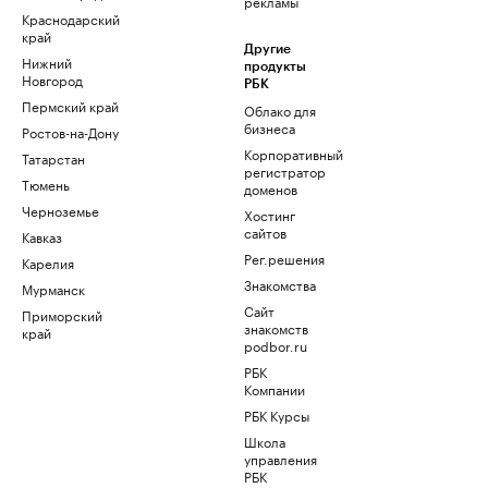
рекламы
Краснодарский
край
Другие
Нижний
продукты
Новгород
РБК
Пермский край
Облако для
бизнеса
Ростов-на-Дону
Корпоративный
Татарстан
регистратор
Тюмень
доменов
Черноземье
Хостинг
сайтов
Кавказ
Рег.решения
Карелия
Знакомства
Мурманск
Сайт
Приморский
знакомств
край
podbor.ru
РБК
Компании
РБК Курсы
Школа
управления
РБК