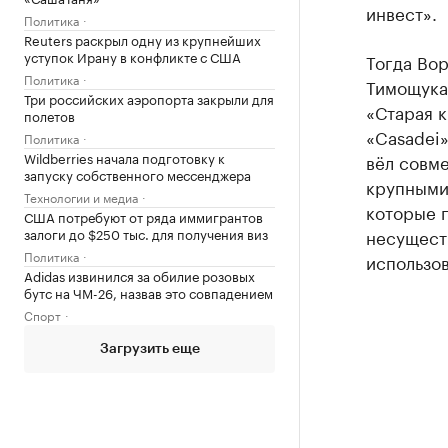
инвест».
Политика
Reuters раскрыл одну из крупнейших
уступок Ирану в конфликте с США
Тогда Во
Политика
Тимощука:
Три российских аэропорта закрыли для
«Старая кр
полетов
«Casadei»
Политика
Wildberries начала подготовку к
вёл совм
запуску собственного мессенджера
крупными 
Технологии и медиа
которые 
США потребуют от ряда иммигрантов
залоги до $250 тыс. для получения виз
несущест
Политика
использов
Adidas извинился за обилие розовых
бутс на ЧМ-26, назвав это совпадением
Спорт
Загрузить еще