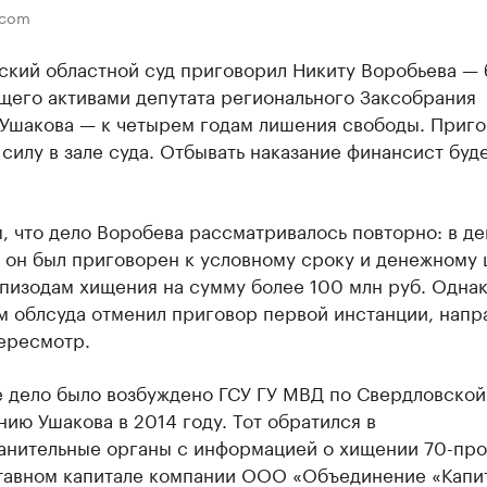
.com
ский областной суд приговорил Никиту Воробьева —
щего активами депутата регионального Заксобрания
 Ушакова — к четырем годам лишения свободы. Приг
 силу в зале суда. Отбывать наказание финансист буде
 что дело Воробева рассматривалось повторно: в д
а он был приговорен к условному сроку и денежному
эпизодам хищения на сумму более 100 млн руб. Одна
м облсуда отменил приговор первой инстанции, напр
ересмотр.
е дело было возбуждено ГСУ ГУ МВД по Свердловской
нию Ушакова в 2014 году. Тот обратился в
анительные органы с информацией о хищении 70-пр
ставном капитале компании ООО «Объединение «Капи