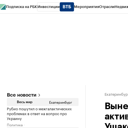
Подписка на РБК
Инвестиции
Мероприятия
Отрасли
Недви
РБК Курсы
РБК Life
Тренды
Визионеры
Национальные проекты
Горо
Спецпроекты СПб
Конференции СПб
Спецпроекты
Проверка конт
Екатеринбур
Все новости
Екатеринбург
Весь мир
Выне
Рубио пошутил о межгалактических
проблемах в ответ на вопрос про
акти
Украину
Политика
Ушак