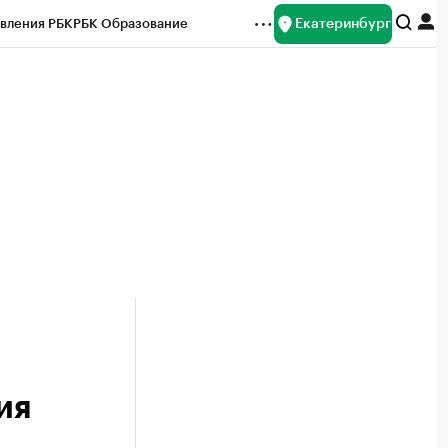
Екатеринбург
вления РБК
РБК Образование
редитные рейтинги
Франшизы
Газета
ок наличной валюты
ия