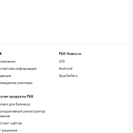
К
РБК Новости
компании
iOS
нтактная информация
Android
дакция
AppGallery
змещение рекламы
угие продукты РБК
лако для бизнеса
рпоративный регистратор
менов
стинг сайтов
г.решения