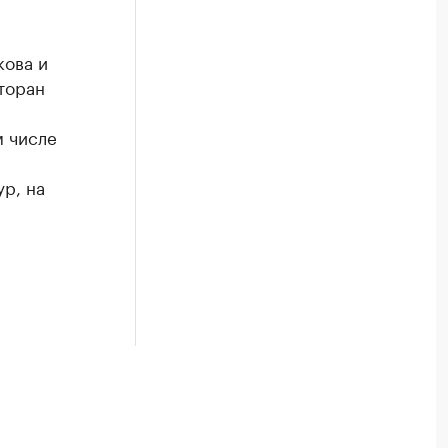
кова и
торан
м числе
р, на