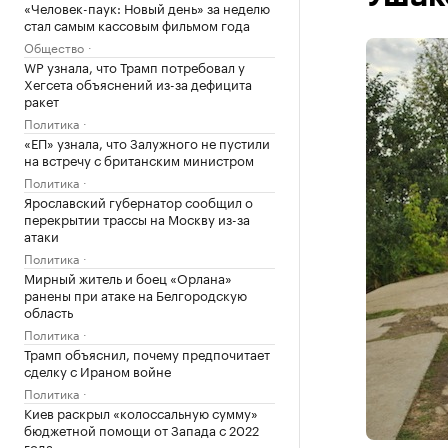
«Человек-паук: Новый день» за неделю
стал самым кассовым фильмом года
Общество
WP узнала, что Трамп потребовал у
Хегсета объяснений из-за дефицита
ракет
Политика
«ЕП» узнала, что Залужного не пустили
на встречу с британским министром
Политика
Ярославский губернатор сообщил о
перекрытии трассы на Москву из-за
атаки
Политика
Мирный житель и боец «Орлана»
ранены при атаке на Белгородскую
область
Политика
Трамп объяснил, почему предпочитает
сделку с Ираном войне
Политика
Киев раскрыл «колоссальную сумму»
бюджетной помощи от Запада с 2022
года