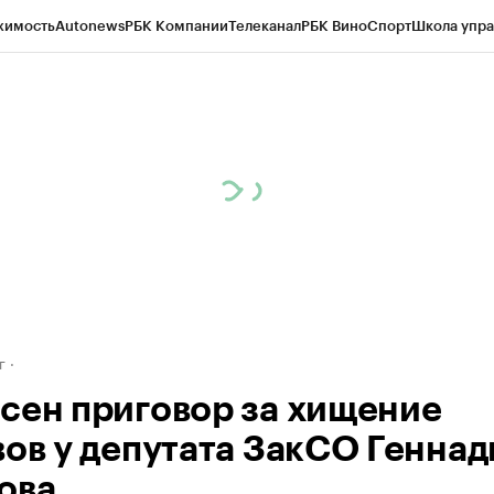
жимость
Autonews
РБК Компании
Телеканал
РБК Вино
Спорт
Школа упра
д
Стиль
Крипто
РБК Бизнес-среда
Дискуссионный клуб
Исследования
К
рагентов
Политика
Экономика
Бизнес
Технологии и медиа
Финансы
Рын
г
сен приговор за хищение
вов у депутата ЗакСО Геннад
ова