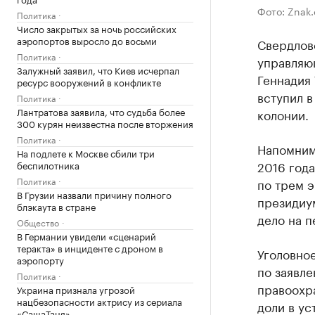
Фото: Znak
Политика
Число закрытых за ночь российских
аэропортов выросло до восьми
Свердлов
Политика
управляю
Залужный заявил, что Киев исчерпал
Геннадия
ресурс вооружений в конфликте
вступил в
Политика
Лантратова заявила, что судьба более
колонии.
300 курян неизвестна после вторжения
Политика
Напомним,
На подлете к Москве сбили три
2016 год
беспилотника
Политика
по трем 
В Грузии назвали причину полного
президиу
блэкаута в стране
дело на п
Общество
В Германии увидели «сценарий
теракта» в инциденте с дроном в
Уголовно
аэропорту
по заявле
Политика
правоохр
Украина признала угрозой
нацбезопасности актрису из сериала
доли в у
«СашаТаня»