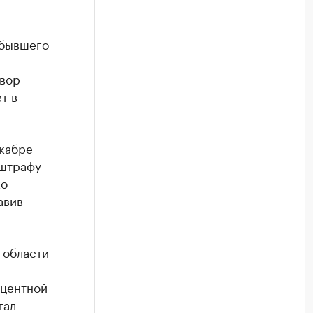
 бывшего
овор
т в
екабре
 штрафу
ко
авив
 области
оцентной
тал-