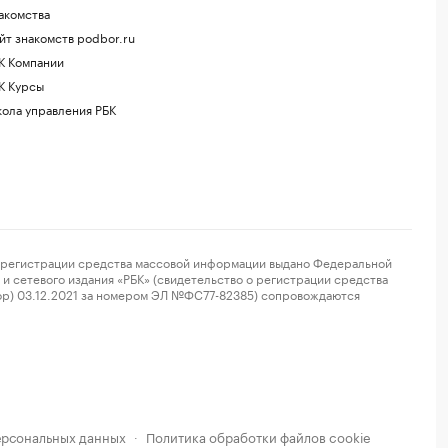
акомства
йт знакомств podbor.ru
К Компании
К Курсы
ола управления РБК
регистрации средства массовой информации выдано Федеральной
и сетевого издания «РБК» (свидетельство о регистрации средства
ор) 03.12.2021 за номером ЭЛ №ФС77-82385) сопровождаются
ерсональных данных
Политика обработки файлов cookie
·